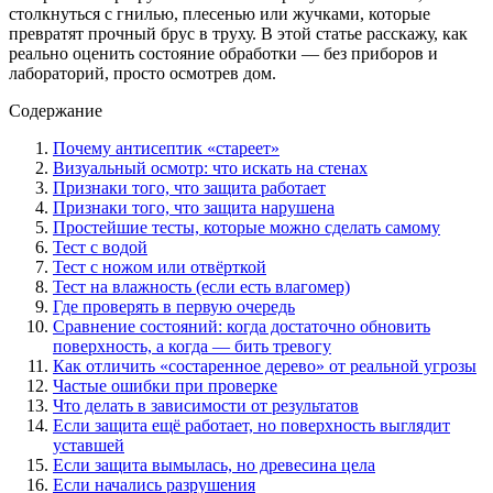
столкнуться с гнилью, плесенью или жучками, которые
превратят прочный брус в труху. В этой статье расскажу, как
реально оценить состояние обработки — без приборов и
лабораторий, просто осмотрев дом.
Содержание
Почему антисептик «стареет»
Визуальный осмотр: что искать на стенах
Признаки того, что защита работает
Признаки того, что защита нарушена
Простейшие тесты, которые можно сделать самому
Тест с водой
Тест с ножом или отвёрткой
Тест на влажность (если есть влагомер)
Где проверять в первую очередь
Сравнение состояний: когда достаточно обновить
поверхность, а когда — бить тревогу
Как отличить «состаренное дерево» от реальной угрозы
Частые ошибки при проверке
Что делать в зависимости от результатов
Если защита ещё работает, но поверхность выглядит
уставшей
Если защита вымылась, но древесина цела
Если начались разрушения