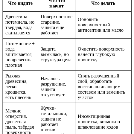
Что это
Что видите
Что делать
значит
Древесина
Поверхностное
Обновить
потемнела, но
старение,
поверхностный
твёрдая, вода
защита ещё
антисептик или масло
скатывается
работает
Потемнение +
вода
Защита
Очистить поверхность,
впитывается,
вымылась, но
нанести глубокую
но древесина
структура цела
пропитку
плотная
Рыхлая
Снять разрушенный
Началось
древесина,
слой, обработать
разрушение,
легко
восстанавливающим
защита
крошится,
составом или заменить
отсутствует
есть плесень
участок
Жучки-
Мелкие
точильщики,
отверстия,
Инсектицидная
защита не
древесная
пропитка, возможно —
работает
пыль, твёрдая
шпаклование ходов
против
поверхность