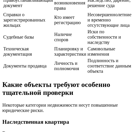
Правоустанавливающий
Наследство, дарение,
возникновения
документ
решение суда
права
Справки о
Несовершеннолетние
Кто имеет
зарегистрированных
и временно
регистрацию
жильцах
отсутствующие лица
Иски по
Наличие
Судебные базы
собственности и
споров
наследству
Техническая
Планировку и
Самовольные
документация
характеристики
изменения
Подлинность и
Личность и
Документы продавца
соответствие данным
полномочия
объекта
Какие объекты требуют особенно
тщательной проверки
Некоторые категории недвижимости несут повышенные
юридические риски.
Наследственная квартира