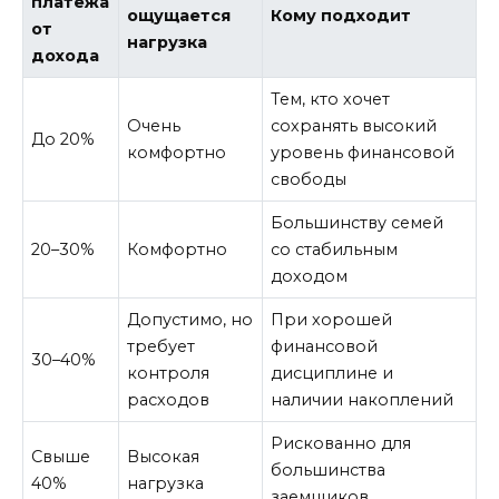
платежа
ощущается
Кому подходит
от
нагрузка
дохода
Тем, кто хочет
Очень
сохранять высокий
До 20%
комфортно
уровень финансовой
свободы
Большинству семей
20–30%
Комфортно
со стабильным
доходом
Допустимо, но
При хорошей
требует
финансовой
30–40%
контроля
дисциплине и
расходов
наличии накоплений
Рискованно для
Свыше
Высокая
большинства
40%
нагрузка
заемщиков