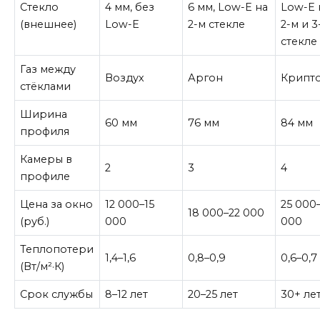
Стекло
4 мм, без
6 мм, Low-E на
Low-E 
(внешнее)
Low-E
2-м стекле
2-м и 3
стекле
Газ между
Воздух
Аргон
Крипт
стёклами
Ширина
60 мм
76 мм
84 мм
профиля
Камеры в
2
3
4
профиле
Цена за окно
12 000–15
25 000
18 000–22 000
(руб.)
000
000
Теплопотери
1,4–1,6
0,8–0,9
0,6–0,7
(Вт/м²·К)
Срок службы
8–12 лет
20–25 лет
30+ ле