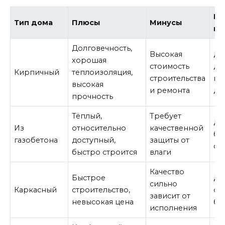
Ко
Тип дома
Плюсы
Минусы
по
Долговечность,
Высокая
Дл
хорошая
стоимость
до
Кирпичный
теплоизоляция,
строительства
пр
высокая
и ремонта
де
прочность
Тёплый,
Требует
Дл
Из
относительно
качественной
бо
газобетона
доступный,
защиты от
се
быстро строится
влаги
Качество
Быстрое
Дл
сильно
Каркасный
строительство,
ог
зависит от
невысокая цена
бю
исполнения