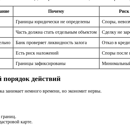
ание
Почему
Риск
Границы юридически не определены
Споры, невоз
Часть должна стать отдельным объектом
Сделку не за
ельно
Банк проверяет ликвидность залога
Отказ в креди
Есть риск наложений
Споры после 
Границы зафиксированы
Минимальны
й порядок действий
рка занимает немного времени, но экономит нервы.
 границ.
астровой карте.