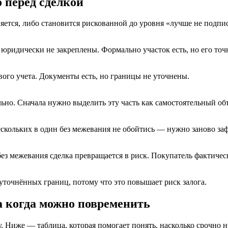
 перед сделкой
няется, либо становится рискованной до уровня «лучше не подпи
 юридически не закреплены. Формально участок есть, но его то
вого учета. Документы есть, но границы не уточнены.
ельно. Сначала нужно выделить эту часть как самостоятельный об
ескольких в один без межевания не обойтись — нужно заново за
 без межевания сделка превращается в риск. Покупатель фактич
уточнённых границ, потому что это повышает риск залога.
а когда можно повременить
у. Ниже — таблица, которая помогает понять, насколько срочно 