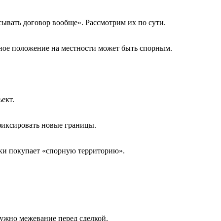
сывать договор вообще». Рассмотрим их по сути.
чное положение на местности может быть спорным.
ъект.
фиксировать новые границы.
ески покупает «спорную территорию».
нужно межевание перед сделкой.