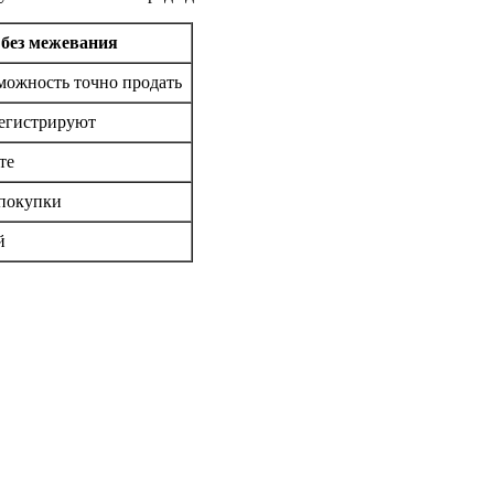
 без межевания
можность точно продать
регистрируют
те
покупки
й