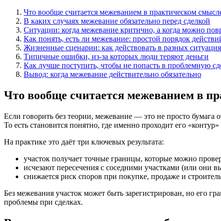
Что вообще считается межеванием в практическом смысл
В каких случаях межевание обязательно перед сделкой
Ситуации: когда межевание критично, а когда можно пов
Как понять, есть ли межевание: простой порядок действи
Жизненные сценарии: как действовать в разных ситуаци
Типичные ошибки, из-за которых люди теряют деньги
Как лучше поступить, чтобы не попасть в проблемную сд
Вывод: когда межевание действительно обязательно
Что вообще считается межеванием в п
Если говорить без теории, межевание — это не просто бумага о
То есть становится понятно, где именно проходит его «контур» 
На практике это даёт три ключевых результата:
участок получает точные границы, которые можно провер
исчезают пересечения с соседними участками (или они вы
снижается риск споров при покупке, продаже и строитель
Без межевания участок может быть зарегистрирован, но его г
проблемы при сделках.