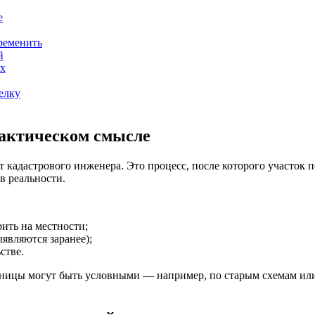
е
ременить
й
ях
елку
рактическом смысле
т кадастрового инженера. Это процесс, после которого участок 
в реальности.
ить на местности;
являются заранее);
стве.
раницы могут быть условными — например, по старым схемам ил