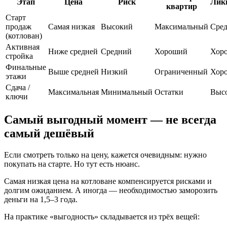
Этап
Цена
Риск
Лик
квартир
Старт
продаж
Самая низкая
Высокий
Максимальный
Сред
(котлован)
Активная
Ниже средней
Средний
Хороший
Хор
стройка
Финальные
Выше средней
Низкий
Ограниченный
Хор
этажи
Сдача /
Максимальная
Минимальный
Остатки
Выс
ключи
Самый выгодный момент — не всегда
самый дешёвый
Если смотреть только на цену, кажется очевидным: нужно
покупать на старте. Но тут есть нюанс.
Самая низкая цена на котловане компенсируется рисками и
долгим ожиданием. А иногда — необходимостью заморозить
деньги на 1,5–3 года.
На практике «выгодность» складывается из трёх вещей: