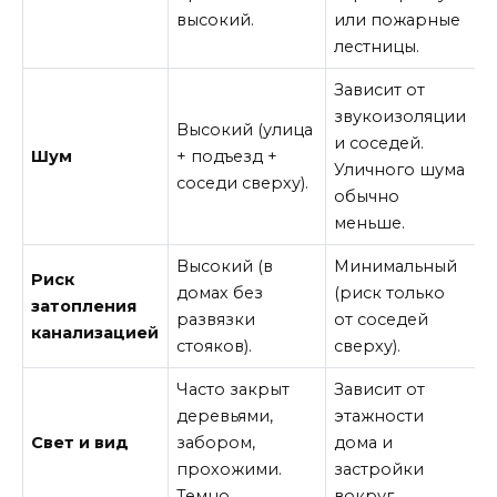
высокий.
или пожарные
лестницы.
Зависит от
звукоизоляции
Высокий (улица
и соседей.
Шум
+ подъезд +
Уличного шума
соседи сверху).
обычно
меньше.
Высокий (в
Минимальный
Риск
домах без
(риск только
затопления
развязки
от соседей
канализацией
стояков).
сверху).
Часто закрыт
Зависит от
деревьями,
этажности
Свет и вид
забором,
дома и
прохожими.
застройки
Темно.
вокруг.