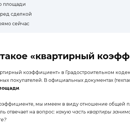
по площади
еред сделкой
прямо сейчас
 такое «квартирный коэф
артирный коэффициент» в Градостроительном кодек
ных покупателей. В официальных документах (техпа
лощади
.
 коэффициенте, мы имеем в виду отношение общей 
ль отвечает на вопрос:
какую часть квартиры занима
те?