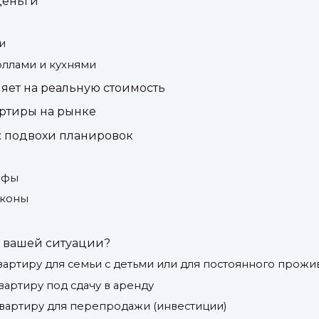
деньги
и
оллами и кухнями
яет на реальную стоимость
артиры на рынке
: подвохи планировок
афы
лконы
в вашей ситуации?
вартиру для семьи с детьми или для постоянного прожи
вартиру под сдачу в аренду
квартиру для перепродажи (инвестиции)