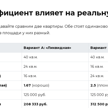
фициент влияет на реальн
авайте сравним две квартиры. Обе стоят одинаково
в площади у них разный.
Вариант А: «Ликвидная»
Вариант 
40 кв.м.
40 кв.м.
24 кв.м.
16 кв.м.
)
16 кв.м.
24 кв.м.
ая)
1.67
(хорошо)
2.5
(плох
125 000 руб.
125 000 р
и
208 333 руб.
312 500 р