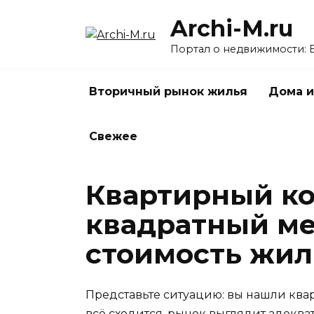
Перейти
Archi-M.ru
к
содержанию
Портал о недвижимости: 
Вторичный рынок жилья
Дома и
Свежее
Квартирный ко
квадратный ме
стоимость жил
Представьте ситуацию: вы нашли квар
всё сходится, рынок выглядит адеква