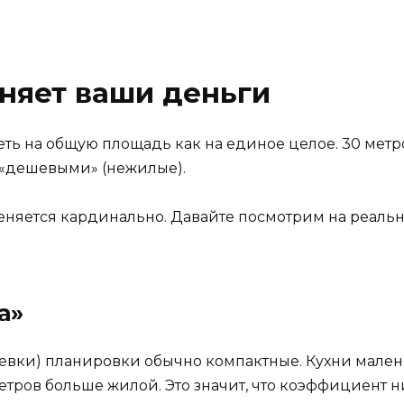
няет ваши деньги
ь на общую площадь как на единое целое. 30 метров 
 «дешевыми» (нежилые).
еняется кардинально. Давайте посмотрим на реаль
а»
евки) планировки обычно компактные. Кухни маленьк
тров больше жилой. Это значит, что коэффициент ни