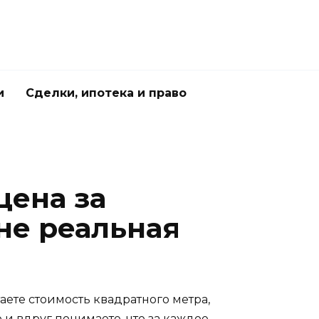
и
Сделки, ипотека и право
цена за
не реальная
аете стоимость квадратного метра,
 и вдруг понимаете, что за каждое