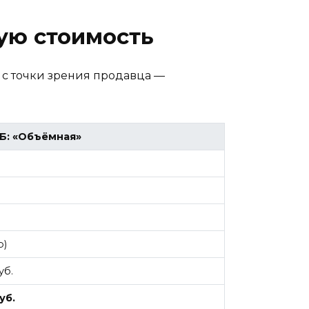
ую стоимость
 с точки зрения продавца —
Б: «Объёмная»
о)
уб.
уб.