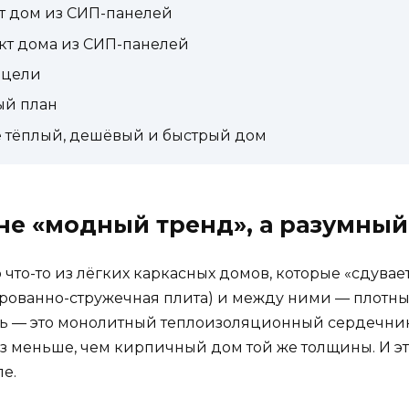
т дом из СИП-панелей
кт дома из СИП-панелей
е цели
ый план
ите тёплый, дешёвый и быстрый дом
не «модный тренд», а разумны
что-то из лёгких каркасных домов, которые «сдувает
ированно-стружечная плита) и между ними — плот
итель — это монолитный теплоизоляционный сердечник
раз меньше, чем кирпичный дом той же толщины. И эт
е.