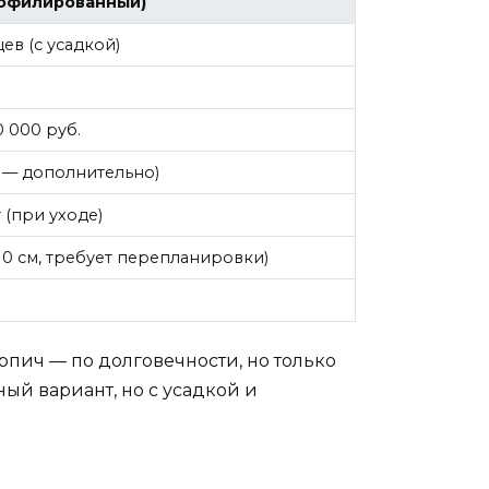
рофилированный)
ев (с усадкой)
0 000 руб.
о — дополнительно)
 (при уходе)
–10 см, требует перепланировки)
рпич — по долговечности, но только
ный вариант, но с усадкой и