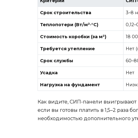
Критерий
СИП
Срок строительства
3–8 
Теплопотери (Вт/м²·°C)
0,12–
Стоимость коробки (за м²)
18 00
Требуется утепление
Нет 
Срок службы
60–8
Усадка
Нет
Нагрузка на фундамент
Низк
Как видите, СИП-панели выигрывают п
если вы готовы платить в 1,5–2 раза 
необходимостью дополнительного ут