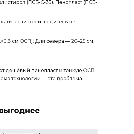
истирол (ПСБ-С-35). Пенопласт (ПСБ-
каты: если производитель не
×3,8 см ОСП). Для севера — 20–25 см.
уют дешёвый пенопласт и тонкую ОСП.
блема технологии — это проблема
 выгоднее