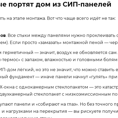
ые портят дом из СИП-панелей
на этапе монтажа. Вот что чаще всего идёт не так:
вов
. Все стыки между панелями нужно проклеивать 
м). Если просто «замазать» монтажной пеной — чере
м герметичный — значит, воздух не обновляется са
-термос» с запахом, влажностью и головными болям
СИП-дом лёгкий, но это не значит, что можно ставить 
ый фундамент — иначе панели начнут «гулять» при 
Х-окна с однокамерным стеклопакетом — это катастр
двухкамерный стеклопакет с низкоэмиссионным по
упают панели и «собирают на глаз». Но без точного 
 нагрузками на перекрытия — вы рискуете получит