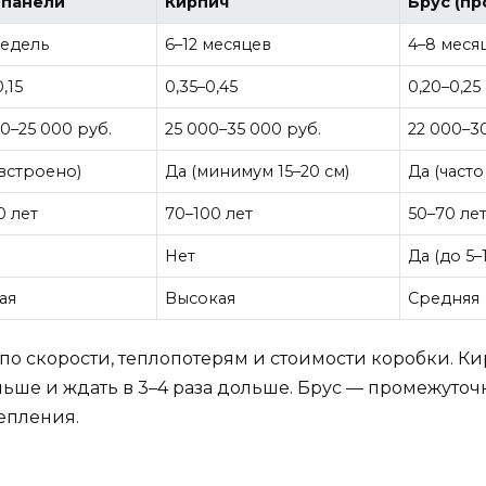
-панели
Кирпич
Брус (п
недель
6–12 месяцев
4–8 месяц
0,15
0,35–0,45
0,20–0,25
0–25 000 руб.
25 000–35 000 руб.
22 000–3
(встроено)
Да (минимум 15–20 см)
Да (част
0 лет
70–100 лет
50–70 лет
Нет
Да (до 5
ая
Высокая
Средняя
о скорости, теплопотерям и стоимости коробки. Ки
больше и ждать в 3–4 раза дольше. Брус — промежуточ
епления.