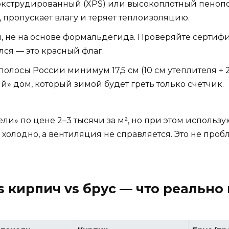
экструдированный (XPS) или высокоплотный пенопол
, пропускает влагу и теряет теплоизоляцию.
 не на основе формальдегида. Проверяйте сертифи
лся — это красный флаг.
олосы России минимум 17,5 см (10 см утеплителя + 2
» дом, который зимой будет греть только счётчик.
и» по цене 2–3 тысячи за м², но при этом использ
 холодно, а вентиляция не справляется. Это не про
s кирпич vs брус — что реально