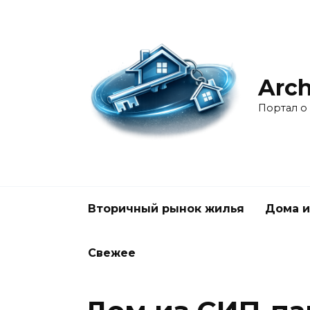
Перейти
к
содержанию
Arch
Портал о
Вторичный рынок жилья
Дома и
Свежее