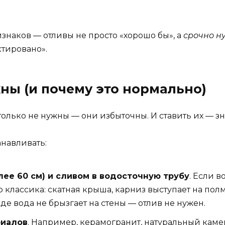
ризнаков — отливы не просто «хорошо бы», а
срочно н
ктировано».
ны (и почему это нормально)
 только не нужны — они избыточны. И ставить их — зн
анавливать:
ее 60 см) и сливом в водосточную трубу
. Если в
то классика: скатная крыша, карниз выступает на полм
е вода не брызгает на стены — отлив не нужен.
риалов
. Например, керамогранит, натуральный каме