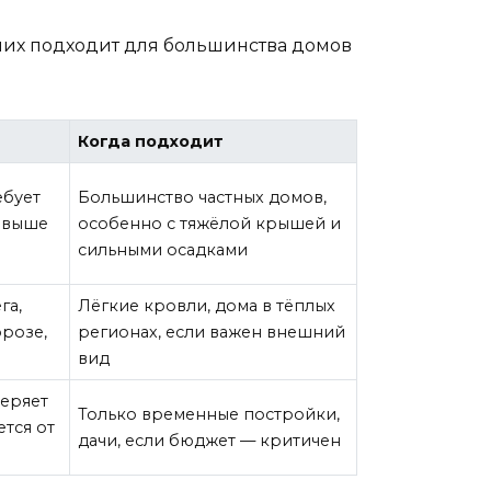
з них подходит для большинства домов
Когда подходит
ебует
Большинство частных домов,
а выше
особенно с тяжёлой крышей и
сильными осадками
га,
Лёгкие кровли, дома в тёплых
орозе,
регионах, если важен внешний
вид
теряет
Только временные постройки,
ется от
дачи, если бюджет — критичен