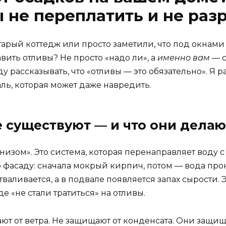
ы не переплатить и не ра
арый коттедж или просто заметили, что под окнами
авить отливы? Не просто «надо ли», а
именно вам
— с
у рассказывать, что «отливы — это обязательно». Я р
ль, которая может даже навредить.
 существуют — и что они делаю
рнизом». Это система, которая перенаправляет воду
по фасаду: сначала мокрый кирпич, потом — вода про
тваливается, а в подвале появляется запах сырости. Э
де «не стали тратиться» на отливы.
ют от ветра. Не защищают от конденсата. Они защи