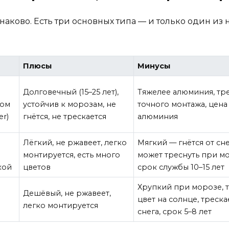
динаково. Есть три основных типа — и только один и
Плюсы
Минусы
Долговечный (15–25 лет),
Тяжелее алюминия, тр
ром
устойчив к морозам, не
точного монтажа, цен
er)
гнётся, не трескается
алюминия
Лёгкий, не ржавеет, легко
Мягкий — гнётся от сне
монтируется, есть много
может треснуть при м
кой
цветов
срок службы 10–15 лет
Хрупкий при морозе, 
Дешёвый, не ржавеет,
цвет на солнце, треска
легко монтируется
снега, срок 5–8 лет