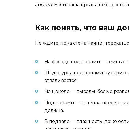
крыши
. Если ваша крыша не сбрасыва
Как понять, что ваш до
Не ждите, пока стена начнёт трескатьс
На фасаде под окнами — тёмные, 
Штукатурка под окнами пузырится,
отваливается.
На цоколе — высолы: белые разводы
Под окнами — зелёная плесень или
должна.
В подвале — влажность, даже есл