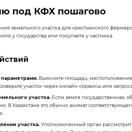
лю под КФХ пошагово
ия земельного участка для крестьянского фермерс
землю у государства или покупаете у частника.
йствий
 параметрами.
Выясните площадь, местоположение,
оверьте участок через онлайн-сервисы или запроси
емельного участка.
Если земля государственная, о
. В Казахстане это обычно акимат соответствующего
е.
лении участка.
Уполномоченный орган рассмотрит 