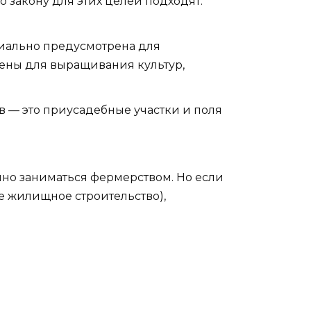
 закону для этих целей подходят:
циально предусмотрена для
чены для выращивания культур,
в — это приусадебные участки и поля
онно заниматься фермерством. Но если
е жилищное строительство),