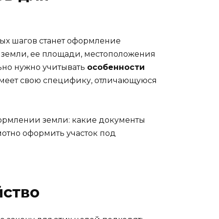
ных шагов станет оформление
я земли, ее площади, местоположения
льно нужно учитывать
особенности
 имеет свою специфику, отличающуюся
формлении земли: какие документы
мотно оформить участок под
йство