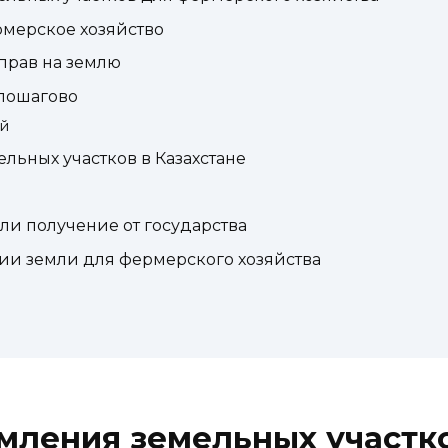
рмерское хозяйство
прав на землю
пошагово
й
ьных участков в Казахстане
или получение от государства
и земли для фермерского хозяйства
мления земельных участк