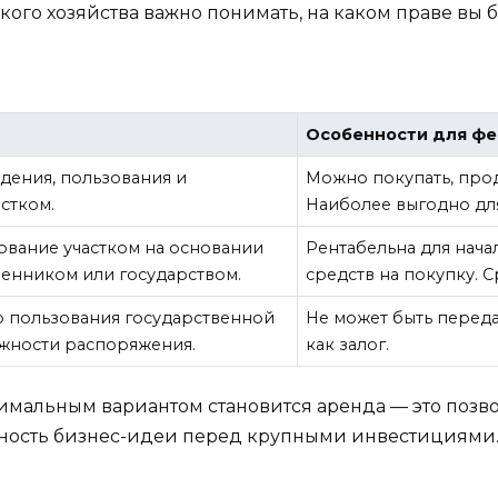
о хозяйства важно понимать, на каком праве вы бу
Особенности для ф
дения, пользования и
Можно покупать, прода
стком.
Наиболее выгодно дл
вание участком на основании
Рентабельна для нача
венником или государством.
средств на покупку. С
 пользования государственной
Не может быть переда
жности распоряжения.
как залог.
мальным вариантом становится аренда — это позво
ность бизнес-идеи перед крупными инвестициями