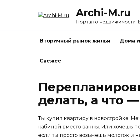
Перейти
Archi-M.ru
к
содержанию
Портал о недвижимости: 
Вторичный рынок жилья
Дома и
Свежее
Перепланировк
делать, а что —
Ты купил квартиру в новостройке. Ме
кабиной вместо ванны. Или хочешь пе
если ты просто возьмёшь молоток и 