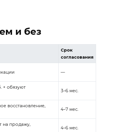
ем и без
Срок
согласования
икации
—
. + обязуют
3–6 мес.
ное восстановление,
4–7 мес.
т на продажу,
4–6 мес.