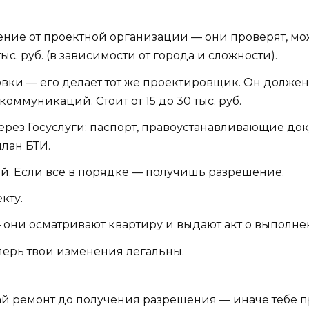
ние от проектной организации — они проверят, мо
тыс. руб. (в зависимости от города и сложности).
ки — его делает тот же проектировщик. Он должен
коммуникаций. Стоит от 15 до 30 тыс. руб.
ез Госуслуги: паспорт, правоустанавливающие доку
лан БТИ.
. Если всё в порядке — получишь разрешение.
кту.
они осматривают квартиру и выдают акт о выполнен
перь твои изменения легальны.
лай ремонт до получения разрешения — иначе тебе п