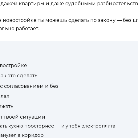
одажей квартиры и даже судебными разбирательств
в новостройке ты можешь сделать по закону — без шт
ально работает.
овостройке
ак это сделать
с согласованием и без
елал
ежать
от твоей ситуации
ать кухню просторнее — и у тебя электроплита
санузел в коридор