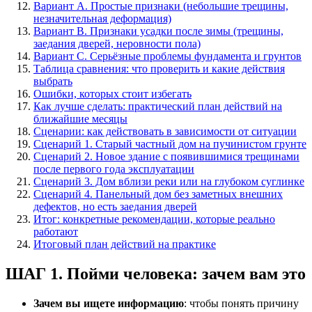
Вариант A. Простые признаки (небольшие трещины,
незначительная деформация)
Вариант B. Признаки усадки после зимы (трещины,
заедания дверей, неровности пола)
Вариант C. Серьёзные проблемы фундамента и грунтов
Таблица сравнения: что проверить и какие действия
выбрать
Ошибки, которых стоит избегать
Как лучше сделать: практический план действий на
ближайшие месяцы
Сценарии: как действовать в зависимости от ситуации
Сценарий 1. Старый частный дом на пучинистом грунте
Сценарий 2. Новое здание с появившимися трещинами
после первого года эксплуатации
Сценарий 3. Дом вблизи реки или на глубоком суглинке
Сценарий 4. Панельный дом без заметных внешних
дефектов, но есть заедания дверей
Итог: конкретные рекомендации, которые реально
работают
Итоговый план действий на практике
ШАГ 1. Пойми человека: зачем вам это
Зачем вы ищете информацию
: чтобы понять причину