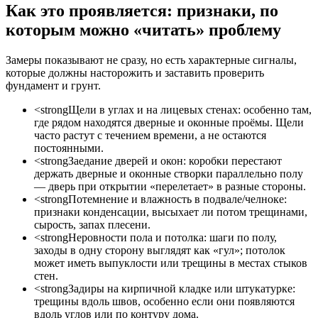
Как это проявляется: признаки, по
которым можно «читать» проблему
Замеры показывают не сразу, но есть характерные сигналы,
которые должны насторожить и заставить проверить
фундамент и грунт.
<strongЩели в углах и на лицевых стенах: особенно там,
где рядом находятся дверные и оконные проёмы. Щели
часто растут с течением времени, а не остаются
постоянными.
<strongЗаедание дверей и окон: коробки перестают
держать дверные и оконные створки параллельно полу
— дверь при открытии «перелетает» в разные стороны.
<strongПотемнение и влажность в подвале/челноке:
признаки конденсации, высыхает ли потом трещинами,
сырость, запах плесени.
<strongНеровности пола и потолка: шаги по полу,
заходы в одну сторону выглядят как «гул»; потолок
может иметь выпуклости или трещины в местах стыков
стен.
<strongЗадиры на кирпичной кладке или штукатурке:
трещины вдоль швов, особенно если они появляются
вдоль углов или по контуру дома.