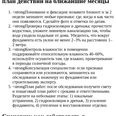
план действий на ближайшие месяцы
<strongПонимание и фиксация: возьмите блокнот и за 2
недели запишите любые признаки: где, когда и как часто
они появляются. Сделайте фото и отметки по датам.
<strongПроверка гидроизоляции и дренажа: прочистите
водостоки, уложите ливневую канализацию так, чтобы
вода уходила подальше от дома. Убедитесь, что вокруг
фундамента есть уклон не менее 2–3% на расстоянии 1–
2 метра.
<strongКонтроль влажности: в помещении
поддерживайте относительную влажность 40–60%,
используйте осушитель там, где влажно, проветривание
в периоды солнечной погоды.
<strongКонсультация специалистов: если признаки
сохраняются или усиливаются, запишитесь на
обследование к инженеру по фундаментам или
строительному эксперту.
<strongПлан работ: после обследования получите смету
и пошаговый план работ с сроками и ответственными.
Разделите на небольшие этапы: 1) локальные
устранения, 2) гидроизоляция и дренаж, 3) усиление
фундамента, 4) утепление и восстановление отделки.