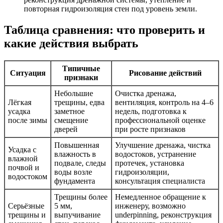
повторная гидроизоляция стен под уровень земли.
Таблица сравнения: что проверить и
какие действия выбрать
Типичные
Ситуация
Риcование действий
признаки
Небольшие
Очистка дренажа,
Лёгкая
трещины, едва
вентиляция, контроль на 4–6
усадка
заметное
недель, подготовка к
после зимы
смещение
профессиональной оценке
дверей
при росте признаков
Повышенная
Улучшение дренажа, чистка
Усадка с
влажность в
водостоков, устранение
влажной
подвале, следы
протечек, установка
почвой и
воды возле
гидроизоляции,
водостоком
фундамента
консультация специалиста
Трещины более
Немедленное обращение к
Серьёзные
5 мм,
инженеру, возможно
трещины и
выпучивание
underpinning, реконструкция