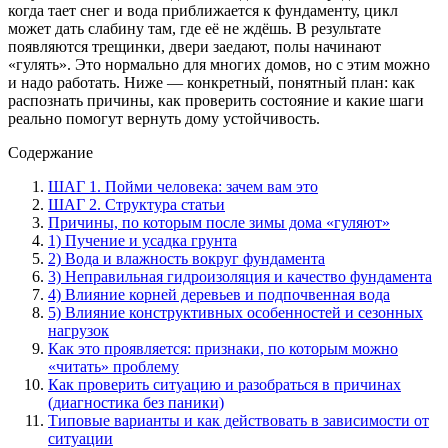
когда тает снег и вода приближается к фундаменту, цикл
может дать слабину там, где её не ждёшь. В результате
появляются трещинки, двери заедают, полы начинают
«гулять». Это нормально для многих домов, но с этим можно
и надо работать. Ниже — конкретный, понятный план: как
распознать причины, как проверить состояние и какие шаги
реально помогут вернуть дому устойчивость.
Содержание
ШАГ 1. Пойми человека: зачем вам это
ШАГ 2. Структура статьи
Причины, по которым после зимы дома «гуляют»
1) Пучение и усадка грунта
2) Вода и влажность вокруг фундамента
3) Неправильная гидроизоляция и качество фундамента
4) Влияние корней деревьев и подпочвенная вода
5) Влияние конструктивных особенностей и сезонных
нагрузок
Как это проявляется: признаки, по которым можно
«читать» проблему
Как проверить ситуацию и разобраться в причинах
(диагностика без паники)
Типовые варианты и как действовать в зависимости от
ситуации