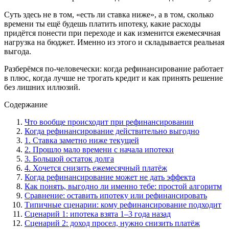
Суть здесь не в том, «есть ли ставка ниже», а в том, сколько
времени ты ещё будешь платить ипотеку, какие расходы
придётся понести при переходе и как изменится ежемесячная
нагрузка на бюджет. Именно из этого и складывается реальная
выгода.
Разберёмся по-человечески: когда рефинансирование работает
в плюс, когда лучше не трогать кредит и как принять решение
без лишних иллюзий.
Содержание
Что вообще происходит при рефинансировании
Когда рефинансирование действительно выгодно
1. Ставка заметно ниже текущей
2. Прошло мало времени с начала ипотеки
3. Большой остаток долга
4. Хочется снизить ежемесячный платёж
Когда рефинансирование может не дать эффекта
Как понять, выгодно ли именно тебе: простой алгоритм
Сравнение: оставить ипотеку или рефинансировать
Типичные сценарии: кому рефинансирование подходит
Сценарий 1: ипотека взята 1–3 года назад
Сценарий 2: доход просел, нужно снизить платёж