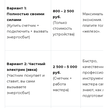
Вариант 1:
800 – 2 500
Полностью своими
Максимальна
руб.
силами
экономия. В
(Только
(Купить счетчик +
платите тольк
стоимость
подключить + вызвать
«железо».
устройства)
энергосбыт)
Быстро,
Вариант 2: Частный
2 500 – 5 000
качественно,
электрик (явка)
руб.
профессиона
(Частник покупает и
(Счетчик +
инструмент. 
ставит, вы сами
работа
мастера сами
вызываете
мастера)
знают, как л
энергосбыт)
подготовить 