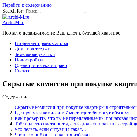
Перейти к содержанию
Search for:
Archi-M.ru
Портал о недвижимости: Ваш ключ к будущей квартире
Вторичный рынок жилья
Дома и коттеджи
Земельные участки
Новостройки
Сделки, ипотека и право
Свежее
Скрытые комиссии при покупке кварти
Содержание
Скрытые комиссии при покупке квартиры в строительной
Где прячутся комиссии: 7 мест, где тебя могут обмануть
Как проверить, что ты не переплачиваешь: пошаговая ин
Таблица: что платишь ты, а что должен платить застройщ
Что делать, если ситуация такая…
Частые ошибки — и как их избежать