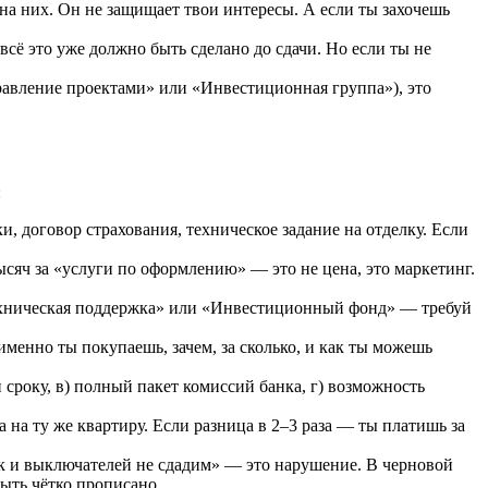
на них. Он не защищает твои интересы. А если ты захочешь
сё это уже должно быть сделано до сдачи. Но если ты не
правление проектами» или «Инвестиционная группа»), это
:
, договор страхования, техническое задание на отделку. Если
тысяч за «услуги по оформлению» — это не цена, это маркетинг.
ехническая поддержка» или «Инвестиционный фонд» — требуй
менно ты покупаешь, зачем, за сколько, и как ты можешь
и сроку, в) полный пакет комиссий банка, г) возможность
 на ту же квартиру. Если разница в 2–3 раза — ты платишь за
ток и выключателей не сдадим» — это нарушение. В черновой
быть чётко прописано.