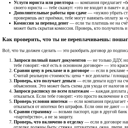
Услуги юриста или риелтора
— компания предлагает «бе
своего юриста — тебе скажут: «это не входит в пакет» и д
Дополнительные работы при сдаче
— «нужно убрать стр
проверяешь акт приёмки, тебе могут навязать оплату за 
Комиссия за перевод денег
— если ты платишь не на счё
может быть скрытая комиссия. Проверь, кто получатель и 
Как проверить, что ты не переплачиваешь: поша
Всё, что ты должен сделать — это разобрать договор до подписа
Запроси полный пакет документов
— не только ДДУ, но
тебе говорят: «всё есть в основном договоре» — это крас
Сравни цену в рекламе и в договоре
— если в рекламе «
Считай реальную стоимость: цена + все доплаты / площа
Проверь, кто получает деньги
— если деньги идут на с
объяснения. Это может быть схема для ухода от налогов 
Запроси расписку по всем платежам
— каждая доплата д
отказаться. Если тебе говорят: «это просто включение в
Проверь условия ипотеки
— если компания предлагает «с
отказаться от ипотеки без штрафов. Если они не дают — 
Сравни страховку
— возьми паспорт, иди в другой банк 
«партнёрство», а не за защиту.
Проверь, что включено в отделку
— если в договоре нап
отделке должны быть: стяжка, штукатурка, окна, двери, 