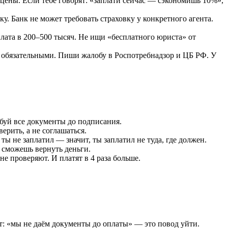
цены. Если тебе говорят: «заплати сейчас — сэкономишь 10%»,
у. Банк не может требовать страховку у конкретного агента.
лата в 200–500 тысяч. Не ищи «бесплатного юриста» от
 обязательными. Пиши жалобу в Роспотребнадзор и ЦБ РФ. У
буй все документы до подписания.
ерить, а не соглашаться.
 ты не заплатил — значит, ты заплатил не туда, где должен.
е сможешь вернуть деньги.
не проверяют. И платят в 4 раза больше.
т: «мы не даём документы до оплаты» — это повод уйти.