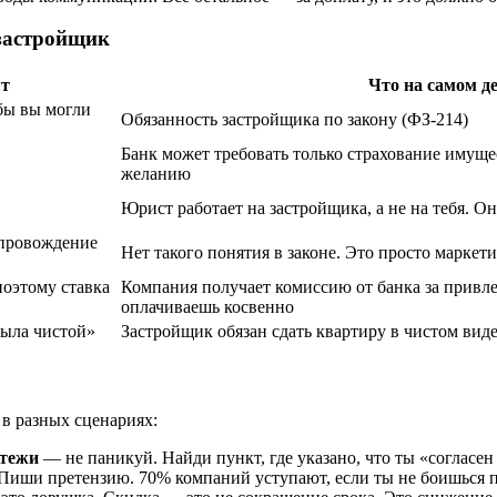
 застройщик
ят
Что на самом д
обы вы могли
Обязанность застройщика по закону (ФЗ-214)
Банк может требовать только страхование имущ
желанию
Юрист работает на застройщика, а не на тебя. О
опровождение
Нет такого понятия в законе. Это просто марке
поэтому ставка
Компания получает комиссию от банка за привле
оплачиваешь косвенно
была чистой»
Застройщик обязан сдать квартиру в чистом виде
 в разных сценариях:
атежи
— не паникуй. Найди пункт, где указано, что ты «согласе
 Пиши претензию. 70% компаний уступают, если ты не боишься п