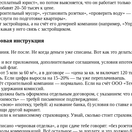
сплатный юрист», но потом выясняется, что он работает только 
обавят 20–50 тысяч к цене.
оительный мусор», «установить розетки», «проверить воду» — в
«услуги по подготовке квартиры».
т застройщика, а на счёт его дочерней компании (например, «У
какая у него связь с застройщиком.
говая инструкция
ния. Не после. Не когда деньги уже списаны. Вот как это делать
 и все приложения, дополнительные соглашения, условия ипотеки
ный флаг.
от 5 млн за 60 м²», а в договоре — «цена за кв. м включает 120 
дь. Если цифра выросла на 15–20% — ты уже переплачиваешь.
чёт строительной компании — нормально. Если на счёт ООО «Т
и удержания комиссий.
олжна быть оформлена отдельным договором, с указанием: что и
 стоимость» — требуй письменное подтверждение.
вою» ипотеку, требуй: а) название банка, б) условия по ставке 
ищи другой вариант.
или к независимому страховщику. Узнай, сколько стоит страховка
исано «черновая отделка», а при сдаче тебе говорят: «без розе
вводы коммуникаций. Всё остальное — за доплату, и это должно 