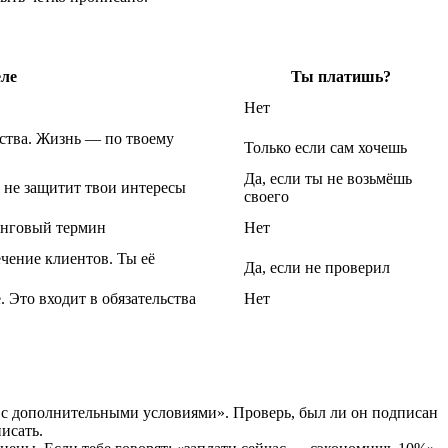
еле
Ты платишь?
Нет
ества. Жизнь — по твоему
Только если сам хочешь
Да, если ты не возьмёшь
н не защитит твои интересы
своего
тинговый термин
Нет
чение клиентов. Ты её
Да, если не проверил
. Это входит в обязательства
Нет
н с дополнительными условиями». Проверь, был ли он подписан
исать.