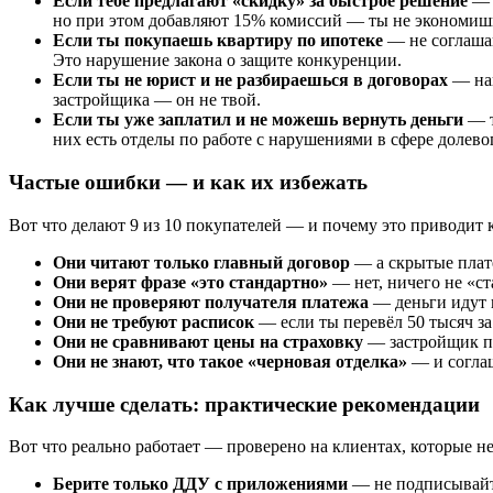
Если тебе предлагают «скидку» за быстрое решение
— э
но при этом добавляют 15% комиссий — ты не экономишь
Если ты покупаешь квартиру по ипотеке
— не соглашай
Это нарушение закона о защите конкуренции.
Если ты не юрист и не разбираешься в договорах
— най
застройщика — он не твой.
Если ты уже заплатил и не можешь вернуть деньги
— т
них есть отделы по работе с нарушениями в сфере долево
Частые ошибки — и как их избежать
Вот что делают 9 из 10 покупателей — и почему это приводит 
Они читают только главный договор
— а скрытые плате
Они верят фразе «это стандартно»
— нет, ничего не «ст
Они не проверяют получателя платежа
— деньги идут не
Они не требуют расписок
— если ты перевёл 50 тысяч за
Они не сравнивают цены на страховку
— застройщик пре
Они не знают, что такое «черновая отделка»
— и соглаш
Как лучше сделать: практические рекомендации
Вот что реально работает — проверено на клиентах, которые н
Берите только ДДУ с приложениями
— не подписывайте