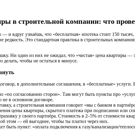
ры в строительной компании: что пров
 — и вдруг узнаёшь, что «бесплатная» ипотека стоит 150 тысяч,
е редкость. Это стандартная практика в строительных компаниях
шку. Ни один из них не ожидал, что «чистая» цена квартиры — эт
о делать, чтобы не остаться в минусе.
мануть
оговор, в дополнительные соглашения, в «бесплатные» услуги. В
но «по согласованию сторон». Там могут быть пункты про «усл
 не в основном договоре.
авку, а строительная компания говорит «мы с банком в партнёрс
ения цены квартиры, скрытого платежа при подписании или спис
раховку у своего партнёра. Стоимость в 2–5% от стоимости ква
т об этом — ей выгоднее, чтобы ты платил через них.
т быть пункт: «оплата подключения к газу/канализации/теплосна