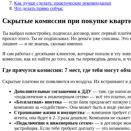
Как лучше сделать: практические рекомендации
Что делать прямо сейчас
Скрытые комиссии при покупке кварти
Ты выбрал новостройку, подписал договор, внес первый платёж
просил этого. Ты не подписывал. Но деньги уже списаны. Это н
лишнее — и не знаешь, сколько именно.
Я сам работал с десятками клиентов, которые попали в эту лову
комиссии, как их найти до того, как ты переведёшь деньги, и чт
Где прячутся комиссии: 7 мест, где тебя могут об
Скрытые платежи не появляются из воздуха. Их встраивают в д
Дополнительные соглашения к ДДУ
— там, где написа
«подключение к инженерным сетям» — всё это платно, но
«Бесплатная» ипотека
— если банк предлагает низкую ст
компании за «содействие». Она может быть в виде увелич
Страхование жизни и имущества
— компания требует ст
агента, она будет в 2–3 раза дешевле. Компания не скаже
«Подключение к инженерным сетям»
— в договоре може
застройщик. Если тебе требуют доплату — это незаконно.