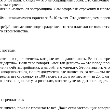
то ловушка. Скидка — это не сокращение срока. Это снижение 
, ты теряешь.
ся на «пакет» от застройщика. Сам оформляй страховку и ипотек
ми независимого юриста за 5–10 тысяч. Это дешевле, чем переп
ребуй письменное подтверждение, что эти платежи не являются
го строительства.
к потерям:
жи — в приложениях, которые им не дают читать. Решение: тре
андартно». Если тебе говорят: «все так делают» — это повод пров
 на счёт застройщика, а на счёт его «дочки». Это не значит, что
 «подключение», но нет документа, где написано, за что — ты н
длагает страховку за 100 тысяч, а в другом месте — за 25. Они 
аются на «доплату за розетки», хотя это уже входит в стандарт.
е переплатили:
 ничего, пока не прочитаете всё. Даже если застройщик говори