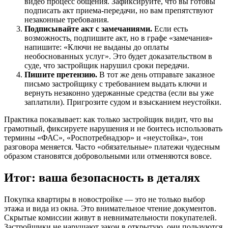
видео процесс общения. Зафиксируйте, что вы готовы
подписать акт приема-передачи, но вам препятствуют
незаконные требования.
Подписывайте акт с замечаниями.
Если есть
возможность, подпишите акт, но в графе «замечания»
напишите: «Ключи не выданы до оплаты
необоснованных услуг». Это будет доказательством в
суде, что застройщик нарушил сроки передачи.
Пишите претензию.
В тот же день отправьте заказное
письмо застройщику с требованием выдать ключи и
вернуть незаконно удержанные средства (если вы уже
заплатили). Пригрозите судом и взысканием неустойки.
Практика показывает: как только застройщик видит, что вы
грамотный, фиксируете нарушения и не боитесь использовать
термины «ФАС», «Роспотребнадзор» и «неустойка», тон
разговора меняется. Часто «обязательные» платежи чудесным
образом становятся добровольными или отменяются вовсе.
Итог: ваша безопасность в деталях
Покупка квартиры в новостройке — это не только выбор
этажа и вида из окна. Это внимательное чтение документов.
Скрытые комиссии живут в невнимательности покупателей.
Застройщики не нарушают закон в открытую, они пользуются