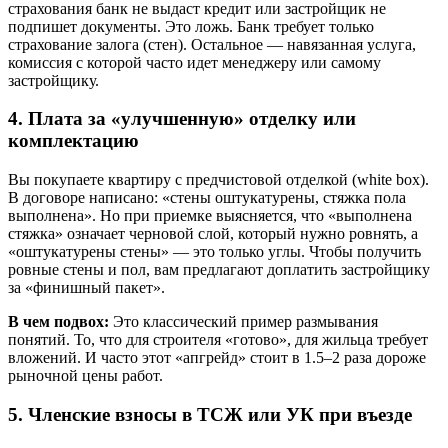
страхования банк не выдаст кредит или застройщик не
подпишет документы. Это ложь. Банк требует только
страхование залога (стен). Остальное — навязанная услуга,
комиссия с которой часто идет менеджеру или самому
застройщику.
4. Плата за «улучшенную» отделку или
комплектацию
Вы покупаете квартиру с предчистовой отделкой (white box).
В договоре написано: «стены оштукатурены, стяжка пола
выполнена». Но при приемке выясняется, что «выполнена
стяжка» означает черновой слой, который нужно ровнять, а
«оштукатурены стены» — это только углы. Чтобы получить
ровные стены и пол, вам предлагают доплатить застройщику
за «финишный пакет».
В чем подвох:
Это классический пример размывания
понятий. То, что для строителя «готово», для жильца требует
вложений. И часто этот «апгрейд» стоит в 1.5–2 раза дороже
рыночной цены работ.
5. Членские взносы в ТСЖ или УК при въезде