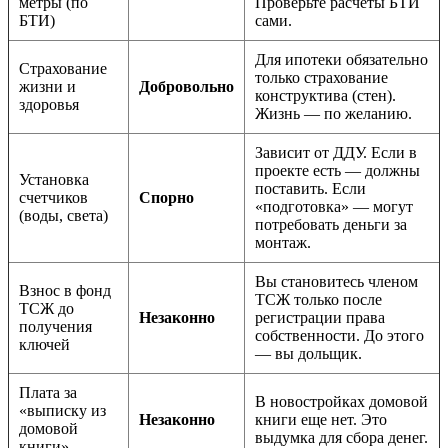
метры (по
Проверьте расчеты БТИ
БТИ)
сами.
Для ипотеки обязательно
Страхование
только страхование
жизни и
Добровольно
конструктива (стен).
здоровья
Жизнь — по желанию.
Зависит от ДДУ. Если в
проекте есть — должны
Установка
поставить. Если
счетчиков
Спорно
«подготовка» — могут
(воды, света)
потребовать деньги за
монтаж.
Вы становитесь членом
Взнос в фонд
ТСЖ только после
ТСЖ до
Незаконно
регистрации права
получения
собственности. До этого
ключей
— вы дольщик.
Плата за
В новостройках домовой
«выписку из
Незаконно
книги еще нет. Это
домовой
выдумка для сбора денег.
книги»