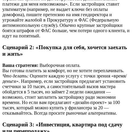
платежи для меня невозможны». Если застройщик ставит
ультиматум (например, не выдает ключи без оплаты
домофона), пишите претензию на имя гендиректора и
угрожайте жалобой в Прокуратуру и ФАС (Федеральную
антимонопольную службу). Обычно крупные застройщики
боятся штрафов от ФАС больше, чем потери одного клиента, и
идут на попятный.
Сценарий 2: «Покупка для себя, хочется заехать
и жить»
Ваша стратегия:
Выборочная оплата.
Вы готовы платить за комфорт, но не хотите переплачивать.
Что делать:
Оцените каждую услугу с точки зрения «время/
деньги». Например, если застройщик предлагает установить
счетчики за 10 тысяч, а самостоятельный вызов мастера
обойдется в 5 тысяч, но займет 2 недели ожидания —
возможно, стоит заплатить застройщику ради экономии
времени. Но если вам предлагают «дизайн-проект» за 100
тысяч, который можно купить у фрилансера за 20 —
отказывайтесь. Всегда просите рыночные альтернативы.
Сценарий 3: «Инвестиция, квартира под сдачу
или перепродажу»