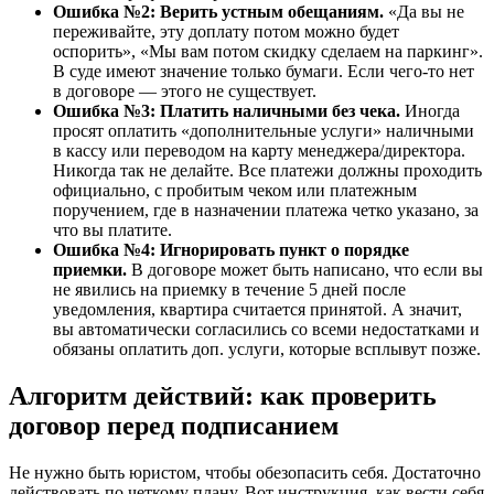
Ошибка №2: Верить устным обещаниям.
«Да вы не
переживайте, эту доплату потом можно будет
оспорить», «Мы вам потом скидку сделаем на паркинг».
В суде имеют значение только бумаги. Если чего-то нет
в договоре — этого не существует.
Ошибка №3: Платить наличными без чека.
Иногда
просят оплатить «дополнительные услуги» наличными
в кассу или переводом на карту менеджера/директора.
Никогда так не делайте. Все платежи должны проходить
официально, с пробитым чеком или платежным
поручением, где в назначении платежа четко указано, за
что вы платите.
Ошибка №4: Игнорировать пункт о порядке
приемки.
В договоре может быть написано, что если вы
не явились на приемку в течение 5 дней после
уведомления, квартира считается принятой. А значит,
вы автоматически согласились со всеми недостатками и
обязаны оплатить доп. услуги, которые всплывут позже.
Алгоритм действий: как проверить
договор перед подписанием
Не нужно быть юристом, чтобы обезопасить себя. Достаточно
действовать по четкому плану. Вот инструкция, как вести себя