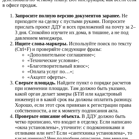
в офисе продаж.
Запросите полную версию документов заранее.
Не
приходите на сделку с пустыми руками. Попросите
прислать проект ДДУ и всех приложений на почту за 2–
3 дня. Спокойно изучите их дома, в тишине, а не под
давлением менеджера.
Ищите слова-маркеры.
Используйте поиск по тексту
(Ctrl+F) и проверяйте следующие фразы:
«Дополнительное соглашение»;
«Технические условия»;
«Благотворительный взнос»;
«Оплата услуг по…»;
«Акцепт оферты».
Сверьте площадь.
Найдите пункт о порядке расчетов
при изменении площади. Там должно быть указано,
какой орган делает замеры (БТИ или кадастровый
инженер) и в какой срок вы должны оплатить разницу.
Хорошо, если этот срок привязан к регистрации права
собственности, а не к моменту подписания акта.
Проверьте описание объекта.
В ДДУ должно быть
четко прописано, что входит в отделку. Если написано
«окна установлены», уточните: с подоконниками и
отливами или нет? Если «сантехника установлена», то
какая именно? Чем подробнее описание, тем меньше