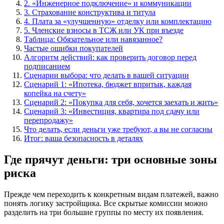
2. «Инженерное подключение» и коммуникации
3. Страхование конструктива и титула
4. Плата за «улучшенную» отделку или комплектацию
5. Членские взносы в ТСЖ или УК при въезде
Таблица: Обязательное или навязанное?
Частые ошибки покупателей
Алгоритм действий: как проверить договор перед
подписанием
Сценарии выбора: что делать в вашей ситуации
Сценарий 1: «Ипотека, бюджет впритык, каждая
копейка на счету»
Сценарий 2: «Покупка для себя, хочется заехать и жить»
Сценарий 3: «Инвестиция, квартира под сдачу или
перепродажу»
Что делать, если деньги уже требуют, а вы не согласны
Итог: ваша безопасность в деталях
Где прячут деньги: три основные зоны
риска
Прежде чем переходить к конкретным видам платежей, важно
понять логику застройщика. Все скрытые комиссии можно
разделить на три большие группы по месту их появления.