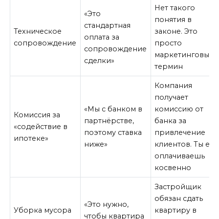
Нет такого
«Это
понятия в
стандартная
Техническое
законе. Это
оплата за
сопровождение
просто
сопровождение
маркетинговый
сделки»
термин
Компания
получает
«Мы с банком в
комиссию от
Комиссия за
партнёрстве,
банка за
«содействие в
поэтому ставка
привлечение
ипотеке»
ниже»
клиентов. Ты её
оплачиваешь
косвенно
Застройщик
обязан сдать
«Это нужно,
Уборка мусора
квартиру в
чтобы квартира