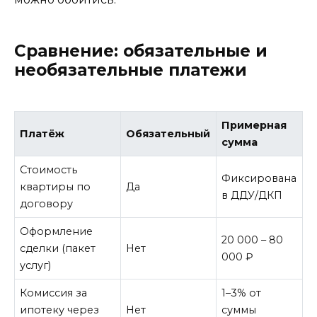
Сравнение: обязательные и
необязательные платежи
Примерная
Платёж
Обязательный
К
сумма
Стоимость
Б
Фиксирована
квартиры по
Да
к
в ДДУ/ДКП
договору
н
Оформление
М
20 000 – 80
сделки (пакет
Нет
д
000 ₽
услуг)
с
Комиссия за
1–3% от
М
ипотеку через
Нет
суммы