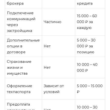
с
брокера
кредита
Подключение
У
15 000 – 60
коммуникаций
т
Частично
000 ₽ за
через
р
каждую
застройщика
к
Дополнительные
5 000 – 30
П
опции в
Нет
000 ₽ за
н
договоре
позицию
Страхование
Н
10 000 – 40
жизни и
Нет
о
000 ₽
имущества
у
И
Оформление
Зависит от
5 000 – 15 000
в
техпаспорта
условий
₽
п
Предоплата
10 000 – 30
Н