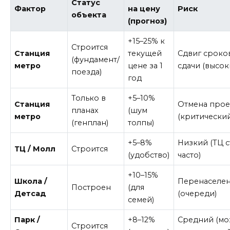
Статус
Фактор
на цену
Риск
объекта
(прогноз)
+15–25% к
Строится
Станция
текущей
Сдвиг сроко
(фундамент/
метро
цене за 1
сдачи (высок
поезда)
год
Только в
+5–10%
Станция
Отмена прое
планах
(шум
метро
(критический
(генплан)
толпы)
+5–8%
Низкий (ТЦ с
ТЦ / Молл
Строится
(удобство)
часто)
+10–15%
Школа /
Перенаселен
Построен
(для
Детсад
(очереди)
семей)
Парк /
+8–12%
Средний (мо
Строится