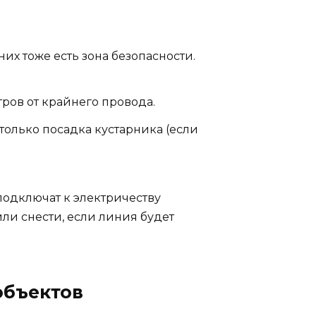
их тоже есть зона безопасности.
тров от крайнего провода.
 только посадка кустарника (если
подключат к электричеству
или снести, если линия будет
объектов