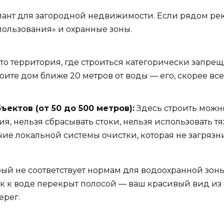
ант для загородной недвижимости. Если рядом река
пользования» и охранные зоны.
то территория, где строиться категорически запреще
ите дом ближе 20 метров от воды — его, скорее всег
ектов (от 50 до 500 метров):
Здесь строить можно
я, нельзя сбрасывать стоки, нельзя использовать тя
чие локальной системы очистки, которая не загрязни
рый не соответствует нормам для водоохранной зон
уск к воде перекрыт полосой — ваш красивый вид из
ерег.