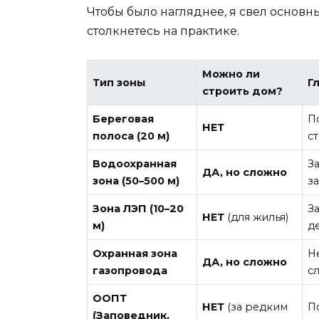
Чтобы было нагляднее, я свел основны
столкнетесь на практике.
Можно ли
Тип зоны
Г
строить дом?
Береговая
П
НЕТ
полоса (20 м)
с
Водоохранная
З
ДА, но сложно
зона (50–500 м)
з
Зона ЛЭП (10–20
З
НЕТ
(для жилья)
м)
д
Охранная зона
Н
ДА, но сложно
газопровода
с
ООПТ
НЕТ
(за редким
П
(Заповедник,