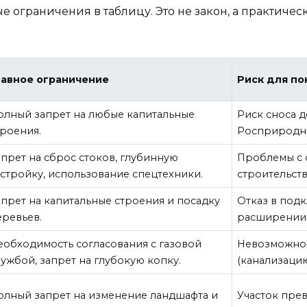
е ограничения в таблицу. Это не закон, а практичес
лавное ограничение
Риск для по
олный запрет на любые капитальные
Риск сноса 
троения.
Росприродн
апрет на сброс стоков, глубинную
Проблемы с с
астройку, использование спецтехники.
строительст
апрет на капитальные строения и посадку
Отказ в подк
еревьев.
расширении 
еобходимость согласования с газовой
Невозможно
лужбой, запрет на глубокую копку.
(канализацию
олный запрет на изменение ландшафта и
Участок пре