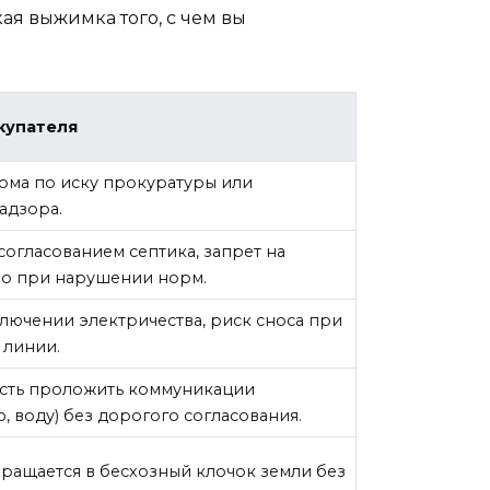
кая выжимка того, с чем вы
купателя
дома по иску прокуратуры или
адзора.
огласованием септика, запрет на
во при нарушении норм.
лючении электричества, риск сноса при
линии.
сть проложить коммуникации
, воду) без дорогого согласования.
вращается в бесхозный клочок земли без