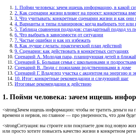
1. Пойми человека: зачем ищешь информацию, в какой сит
2. Как сценарии жизни влияют на проект: конкретика вме
3. Что учитывать: конкретные сценарии жизни и как они
4. Варианты и типы планировок: когда выбирать тот или
5. Таблица сравнения подходов: стандартный подход vs п
6. Что выбрать в зависимости от ситуации
7. Частые ошибки и как их избежать
8. Как лучше сделать: практический план действий
9. Сценарии: как действовать в конкретных ситуациях
Сценарий А. Молодая пара, планирующая детей в ближай
Сценарий Б. Большая семья с школьниками и подросткам
Сценарий В. Люди с пожилами родственниками в доме
Сценарий Г. Владелец участка с акцентом на энергию и 
10. Итог: конкретные рекомендации и следующий шаг
Итоговые рекомендации к действию
1. Пойми человека: зачем ищешь информ
<strongЗачем ищешь информацию: чтобы не тратить деньги на 
времени и нервов, но главное — про уверенность, что дом буд
<strongСитуация: вы строите или покупаете дом под новую жиз
или просто хотите повысить качество жизни в конкретном регио