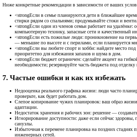
Ниже конкретные рекомендации в зависимости от ваших усло
<strongЕсли в семье планируются дети в ближайшее время
стирки рядом со спальнями; продумывайте стоки и венти
<strongЕсли один из членов семьи работает на удалёнке: 
компьютерную технику, запасные сети и качественный ин
<strongЕсли есть пожилые люди: проникновение на первы
— меньшие по высоте и с перилами, если планируется мн
<strongЕсли вы любите спорт и хобби: найдите место по
приоритетно для избежания запахов и шума в дом.
<strongЕсли бюджет ограничен: сделайте акцент на гибко
необходимости; резервируйте часть бюджета под отделку
7. Частые ошибки и как их избежать
Недооценка реального графика жизни: люди часто планиру
проверьте, как будет работать дом.
Слепое копирование чужих планировок: ваш образ жизни у
адаптации.
Недостаток хранения и рабочих зон: решение — создават
Игнорирование доступности: даже если сейчас здоровы, 
санузлы.
Избыточная к перемене планировка на поздних стадиях п
инженерных сетей.