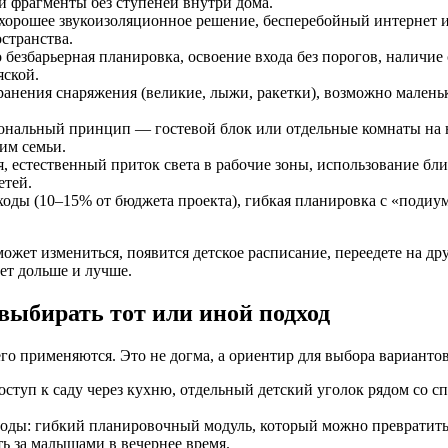
 и фрагменты без ступеней внутри дома.
а, хорошее звукоизоляционное решение, бесперебойный интернет 
странства.
безбарьерная планировка, освоение входа без порогов, наличие 
яской.
ранения снаряжения (великие, лыжи, ракетки), возможно маленька
ональный принцип — гостевой блок или отдельные комнаты на но
жим семьи.
я, естественный приток света в рабочие зоны, использование б
етей.
сходы (10–15% от бюджета проекта), гибкая планировка с «поди
ожет измениться, появится детское расписание, переедете на дру
ет дольше и лучше.
выбирать тот или иной подход
го применяются. Это не догма, а ориентир для выбора варианто
 доступ к саду через кухню, отдельный детский уголок рядом со 
годы: гибкий планировочный модуль, который можно превратить
ть за малышами в вечернее время.