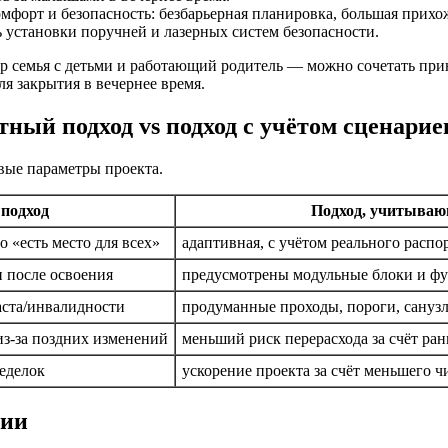
форт и безопасность: безбарьерная планировка, большая прихожа
ь установки поручней и лазерных систем безопасности.
 семья с детьми и работающий родитель — можно сочетать прин
ля закрытия в вечернее время.
тный подход vs подход с учётом сценарие
вые параметры проекта.
подход
Подход, учитываю
о «есть место для всех»
адаптивная, с учётом реального распо
и после освоения
предусмотрены модульные блоки и фу
аста/инвалидности
продуманные проходы, пороги, сануз
из-за поздних изменений
меньший риск перерасхода за счёт ра
ределок
ускорение проекта за счёт меньшего 
ции