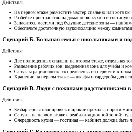
Действия:
На первом этаже разместите мастер-спальню или хотя бы 
Разбейте пространство на домашнюю кухню и гостиную с 
Запаситесь местами под будущие детские зоны — наприме
Обеспечьте достаточную звукоизоляцию между комнатами
Сценарий Б. Большая семья с школьниками и по
Действия:
Две полноценных спальни на втором этаже, отдельная зон
Разделение рабочих зон: выделенная зона для учёбы и ко
Санузлы рационально распределены: на первом и втором э
Хранение на первом этаже — шкафы и гардеробы для вещ
Сценарий В. Люди с пожилами родственниками в
Действия:
Безбарьерная планировка: широкие проходы, пороги мини
Санузел на первом этаже с реабилитационной зоной; нул
Очередность кухня — гостиная — кабинет должна быть л
Сценарий Г. Владелец участка с акцентом на эне