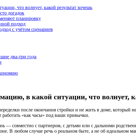
уации, что волнует, какой результат хочешь
сто догадок
 меняют планировку
 иной подход
одход с учётом сценариев
шие два-три года
и
экономию
ацию, в какой ситуации, что волнует, к
переделки после окончания стройки и не жить в доме, который 
ет работать «как часы» под ваши привычки.
нь — совместно с партнером, с детьми или с дальними родствен
не. В любом случае речь о реальном быте, а не об идеальном ма