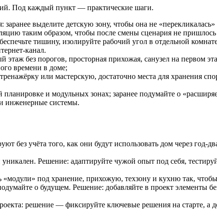
вий. Под каждый пункт — практические шаги.
: заранее выделите детскую зону, чтобы она не «перекликалась» 
ляцию таким образом, чтобы после смены сценария не пришлось
обеспечьте тишину, изолируйте рабочий угол в отдельной комнат
тернет-канал.
й этаж без порогов, просторная прихожая, санузел на первом э
ого времени в доме;
д тренажёрку или мастерскую, достаточно места для хранения сп
й планировке и модульных зонах; заранее подумайте о «расширяе
 и инженерные системы.
ют без учёта того, как они будут использовать дом через год-дв
никален. Решение: адаптируйте чужой опыт под себя, тестируйт
ь «модули» под хранение, прихожую, техзону и кухню так, чтоб
подумайте о будущем. Решение: добавляйте в проект элементы б
роекта: решение — фиксируйте ключевые решения на старте, а д