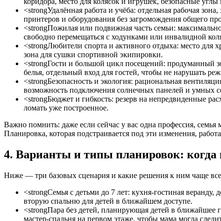
коридора, место для колясок и игрушек, безопасные углы
<strongУдалённая работа и учёба: отдельная рабочая зон
принтеров и оборудования без загромождения общего про
<strongПожилая или подвижная часть семьи: максимально 
свободно перемещаться с ходунками или инвалидной кол
<strongЛюбители спорта и активного отдыха: место для х
зона для сушки спортивной экипировки.
<strongГости и большой цикл посещений: продуманный з
белья, отдельный вход для гостей, чтобы не нарушать ре
<strongБезопасность и экология: рациональная вентиляци
возможность подключения солнечных панелей и умных с
<strongБюджет и гибкость: резерв на непредвиденные ра
ломать уже построенное.
Важно помнить: даже если сейчас у вас одна профессия, семья м
Планировка, которая подстраивается под эти изменения, работа
4. Варианты и типы планировок: когда 
Ниже — три базовых сценария и какие решения к ним чаще все
<strongСемья с детьми до 7 лет: кухня-гостиная веранду,
вторую спальню для детей в ближайшем доступе.
<strongПара без детей, планирующая детей в ближайшее 
мастер-спальня на первом этаже, чтобы мама могла следи