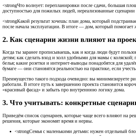
<strongЧто волнует: перепланировки после сдачи, большая пло
доступностью для пожилых людей, нереализованные сценарии от
<strongКакой результат хочешь: план дома, который подстраив
после начала эксплуатации. В итоге — дом, который помогает ж
2. Как сценарии жизни влияют на проек
Когда ты заранее прописываешь, как и когда люди будут польз
детям; как сделать вход и холл удобными для мамы с коляской;
белья; какие розетки и интернет-выводы понадобятся для удалё
бумаге — они становятся реальностью на практике, если учесть 
Преимущество такого подхода очевидно: вы минимизируете рис
работали. В итоге путь к завершению проекта становится короч
«красивый фасад» и забыть про внутреннюю логику дома.
3. Что учитывать: конкретные сценари
Приведём список сценариев, которые чаще всего влияют на ре
решения, которые экономят время и нервы.
<strongСемья с маленькими детьми: нужен отдельный блок