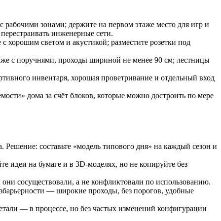
с рабочими зонами; держите на первом этаже место для игр и
 перестраивать инженерные сети.
е с хорошим светом и акустикой; разместите розетки под
таже с поручнями, проходы шириной не менее 90 см; лестницы
ортивного инвентаря, хорошая проветривание и отдельный вход
мости» дома за счёт блоков, которые можно достроить по мере
а. Решение: составьте «модель типового дня» на каждый сезон и
е идеи на бумаге и в 3D-моделях, но не копируйте без
ы они сосуществовали, а не конфликтовали по использованию.
езбарьерности — широкие проходы, без порогов, удобные
етали — в процессе, но без частых изменений конфигурации