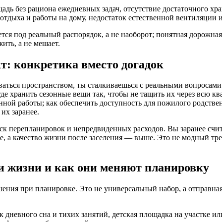
щадь без рациона ежедневных задач, отсутствие достаточного хр
дыха и работы на дому, недостаток естественной вентиляции и с
ается под реальный распорядок, а не наоборот; понятная дорожна
ить, а не мешает.
т: конкретика вместо догадок
оваться пространством, ты сталкиваешься с реальными вопросами
 где хранить сезонные вещи так, чтобы не тащить их через всю 
нной работы; как обеспечить доступность для пожилого родствен
их заранее.
к перепланировок и непредвиденных расходов. Вы заранее счита
е, а качество жизни после заселения — выше. Это не модный тре
и жизни и как они меняют планировку
шения при планировке. Это не универсальный набор, а отправн
 дневного сна и тихих занятий, детская площадка на участке ил