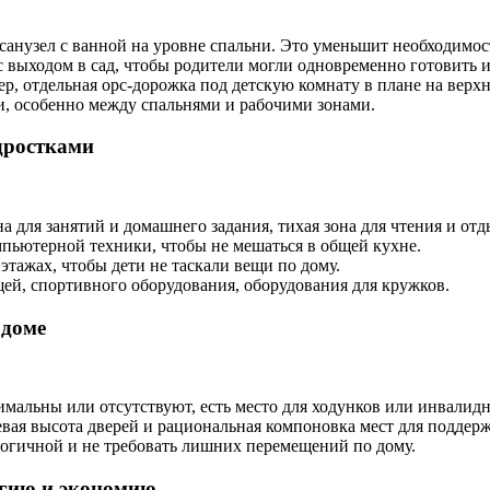
санузел с ванной на уровне спальни. Это уменьшит необходимос
выходом в сад, чтобы родители могли одновременно готовить и 
р, отдельная opc-дорожка под детскую комнату в плане на верх
, особенно между спальнями и рабочими зонами.
дростками
а для занятий и домашнего задания, тихая зона для чтения и отд
мпьютерной техники, чтобы не мешаться в общей кухне.
тажах, чтобы дети не таскали вещи по дому.
ей, спортивного оборудования, оборудования для кружков.
 доме
мальны или отсутствуют, есть место для ходунков или инвалидн
евая высота дверей и рациональная компоновка мест для поддер
огичной и не требовать лишних перемещений по дому.
ргию и экономию