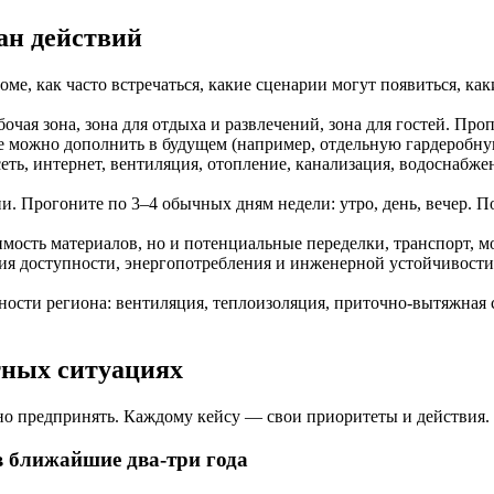
ан действий
оме, как часто встречаться, какие сценарии могут появиться, как
бочая зона, зона для отдыха и развлечений, зона для гостей. Про
е можно дополнить в будущем (например, отдельную гардеробную
сеть, интернет, вентиляция, отопление, канализация, водоснаб
 Прогоните по 3–4 обычных дням недели: утро, день, вечер. Поду
имость материалов, но и потенциальные переделки, транспорт, 
ия доступности, энергопотребления и инженерной устойчивости.
ности региона: вентиляция, теплоизоляция, приточно-вытяжная с
тных ситуациях
о предпринять. Каждому кейсу — свои приоритеты и действия.
в ближайшие два-три года