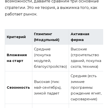
возможности, давайте сравним три основные
стратегии. Это не теория, а выжимка того, как
работает рынок.
Глэмпинг
Активная
Критерий
(Модульный)
ферма
Средние
Высокие
Вложения
(покупка
(строительство
(
на старт
модулей,
зданий, покупка
благоустройство)
скота, техника)
т
Средняя (есть
Высокая (пик:
зимние
(
Сезонность
май-сентябрь),
программы:
зимой падает
рождение ягнят,
с
сыроварение)