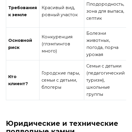
Плодородность,
Требования
Красивый вид,
зона для выпаса,
к земле
ровный участок
д
септик
Болезни
Конкуренция
Основной
животных,
с
(глэмпингов
риск
погода, порча
з
много)
урожая
Семьи с детьми
Городские пары,
(педагогический
Кто
семьи с детьми,
туризм),
клиент?
блогеры
школьные
группы
Юридические и технические
подводные камни