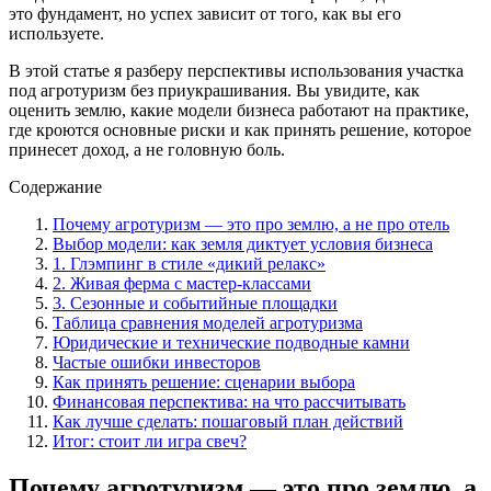
это фундамент, но успех зависит от того, как вы его
используете.
В этой статье я разберу перспективы использования участка
под агротуризм без приукрашивания. Вы увидите, как
оценить землю, какие модели бизнеса работают на практике,
где кроются основные риски и как принять решение, которое
принесет доход, а не головную боль.
Содержание
Почему агротуризм — это про землю, а не про отель
Выбор модели: как земля диктует условия бизнеса
1. Глэмпинг в стиле «дикий релакс»
2. Живая ферма с мастер-классами
3. Сезонные и событийные площадки
Таблица сравнения моделей агротуризма
Юридические и технические подводные камни
Частые ошибки инвесторов
Как принять решение: сценарии выбора
Финансовая перспектива: на что рассчитывать
Как лучше сделать: пошаговый план действий
Итог: стоит ли игра свеч?
Почему агротуризм — это про землю, а