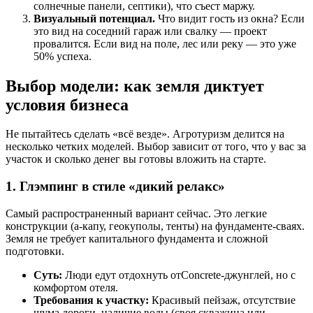
солнечные панели, септики), что съест маржу.
Визуальный потенциал.
Что видит гость из окна? Если
это вид на соседний гараж или свалку — проект
провалится. Если вид на поле, лес или реку — это уже
50% успеха.
Выбор модели: как земля диктует
условия бизнеса
Не пытайтесь сделать «всё везде». Агротуризм делится на
несколько четких моделей. Выбор зависит от того, что у вас за
участок и сколько денег вы готовы вложить на старте.
1. Глэмпинг в стиле «дикий релакс»
Самый распространенный вариант сейчас. Это легкие
конструкции (а-капу, геокуполы, тенты) на фундаменте-сваях.
Земля не требует капитального фундамента и сложной
подготовки.
Суть:
Люди едут отдохнуть отConcrete-джунглей, но с
комфортом отеля.
Требования к участку:
Красивый пейзаж, отсутствие
шума дороги, наличие воды (своя скважина или