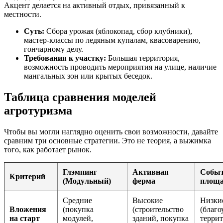
Акцент делается на активный отдых, привязанный к
местности.
Суть:
Сбора урожая (яблокопад, сбор клубники),
мастер-классы по ледяным купалам, квасоварению,
гончарному делу.
Требования к участку:
Большая территория,
возможность проводить мероприятия на улице, наличие
мангальных зон или крытых беседок.
Таблица сравнения моделей
агротуризма
Чтобы вы могли наглядно оценить свои возможности, давайте
сравним три основные стратегии. Это не теория, а выжимка
того, как работает рынок.
Глэмпинг
Активная
Собы
Критерий
(Модульный)
ферма
площа
Средние
Высокие
Низки
Вложения
(покупка
(строительство
(благо
на старт
модулей,
зданий, покупка
террит