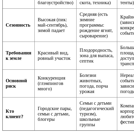
благоустройство)
скота, техника)
тенты)
Средняя (есть
Крайн
Высокая (пик:
зимние
(завис
Сезонность
май-сентябрь),
программы:
конкр
зимой падает
рождение ягнят,
событ
сыроварение)
Больш
Плодородность,
Требования
Красивый вид,
площа
зона для выпаса,
к земле
ровный участок
доступ
септик
транс
Болезни
Нереа
Конкуренция
Основной
животных,
событи
(глэмпингов
риск
погода, порча
зависи
много)
урожая
погод
Семьи с детьми
Компа
Городские пары,
(педагогический
Кто
корпо
семьи с детьми,
туризм),
клиент?
любит
блогеры
школьные
фести
группы