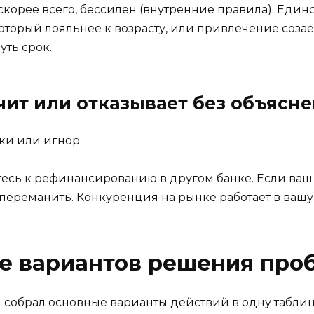
скорее всего, бессилен (внутренние правила). Еди
оторый лояльнее к возрасту, или привлечение соза
уть срок.
чит или отказывает без объясн
ки или игнор.
тесь к рефинансированию в другом банке. Если ваш
ас переманить. Конкуренция на рынке работает в вашу
ие вариантов решения пр
я собрал основные варианты действий в одну табли