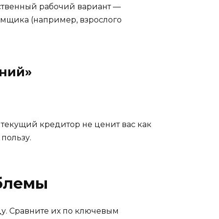
нственный рабочий вариант —
емщика (например, взрослого
ений»
 текущий кредитор не ценит вас как
 пользу.
облемы
цу. Сравните их по ключевым