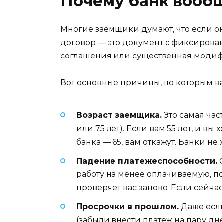
Почему банк вообщ
Многие заемщики думают, что если они
договор — это документ с фиксирован
соглашения или существенная модиф
Вот основные причины, по которым вам
Возраст заемщика.
Это самая час
или 75 лет). Если вам 55 лет, и вы
банка — 65, вам откажут. Банки н
Падение платежеспособности.
С
работу на менее оплачиваемую, п
проверяет вас заново. Если сейча
Просрочки в прошлом.
Даже если
(забыли внести платеж на пару дн