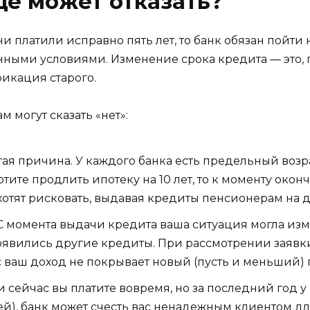
е может отказать?
 платили исправно пять лет, то банк обязан пойти н
ными условиями. Изменение срока кредита — это, п
икация старого.
 могут сказать «нет»:
тая причина. У каждого банка есть предельный возра
 хотите продлить ипотеку на 10 лет, то к моменту око
е хотят рисковать, выдавая кредиты пенсионерам на 
 момента выдачи кредита ваша ситуация могла изм
оявились другие кредиты. При рассмотрении заявк
с ваш доход не покрывает новый (пусть и меньший) п
 сейчас вы платите вовремя, но за последний год 
ей), банк может счесть вас ненадежным клиентом д