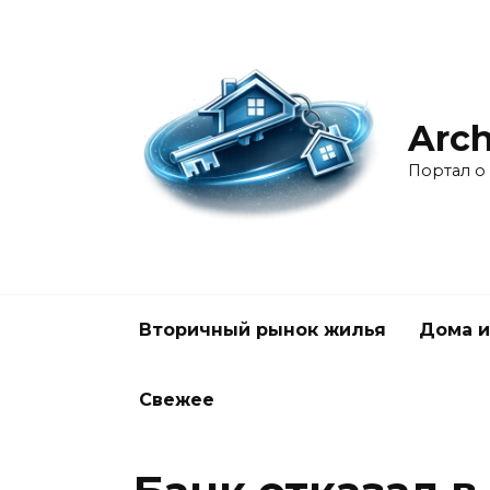
Перейти
к
содержанию
Arch
Портал о
Вторичный рынок жилья
Дома и
Свежее