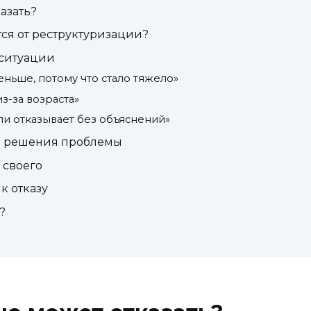
азать?
ся от реструктуризации?
 ситуации
еньше, потому что стало тяжело»
з-за возраста»
ли отказывает без объяснений»
в решения проблемы
 своего
к отказу
?