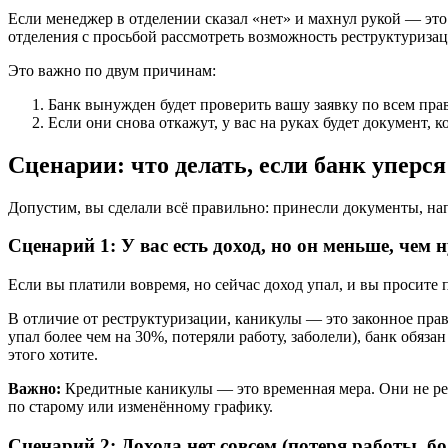
Если менеджер в отделении сказал «нет» и махнул рукой — эт
отделения с просьбой рассмотреть возможность реструктуризац
Это важно по двум причинам:
Банк вынужден будет проверить вашу заявку по всем прав
Если они снова откажут, у вас на руках будет документ, 
Сценарии: что делать, если банк уперся
Допустим, вы сделали всё правильно: принесли документы, нап
Сценарий 1: У вас есть доход, но он меньше, чем
Если вы платили вовремя, но сейчас доход упал, и вы просите
В отличие от реструктуризации, каникулы — это законное прав
упал более чем на 30%, потеряли работу, заболели), банк обяз
этого хотите.
Важно:
Кредитные каникулы — это временная мера. Они не реша
по старому или изменённому графику.
Сценарий 2: Дохода нет совсем (потеря работы, бо