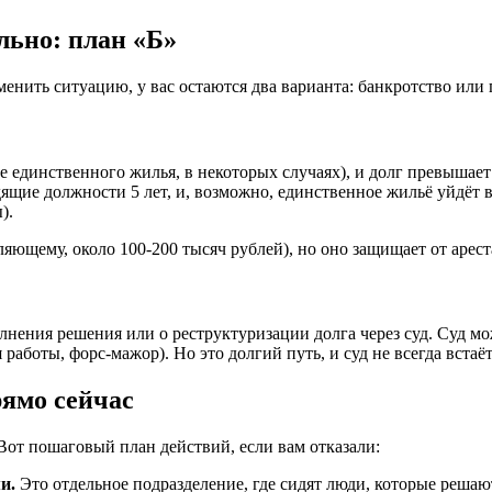
льно: план «Б»
енить ситуацию, у вас остаются два варианта: банкротство или 
ме единственного жилья, в некоторых случаях), и долг превышае
дящие должности 5 лет, и, возможно, единственное жильё уйдёт 
).
ющему, около 100-200 тысяч рублей), но оно защищает от арест
олнения решения или о реструктуризации долга через суд. Суд мож
аботы, форс-мажор). Но это долгий путь, и суд не всегда встаё
ямо сейчас
 Вот пошаговый план действий, если вам отказали:
и.
Это отдельное подразделение, где сидят люди, которые реша