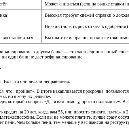
стёт
Может снизиться (если на рынке ставки н
анка)
Высокая (требует свежей справки о дохода
Низкий (но есть риск отказа в одобрении)
с восстановиться
Вы платите исправно, но хотите сэкономи
финансирование в другом банке — это часто единственный спосо
, ни один банк не даст рефинансирование.
у
л. Вот что они делали неправильно:
я, что «пройдет». В итоге накапливается просрочка, появляются
мы, но я хочу их решить».
ру, который говорит: «Да, я вам помогу, просто подождите». В
 кредит на 20 лет, когда вам 55, или просить снизить платёж в 
платёжеспособны. Если вы не можете платить, лучше сразу обсу
яет пени. Чем больше пени, тем меньше у вас шансов на реструк