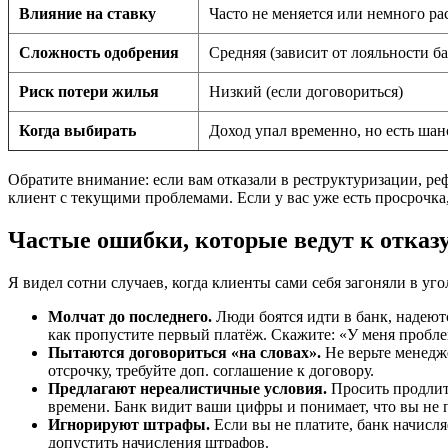
Влияние на ставку
Часто не меняется или немного ра
Сложность одобрения
Средняя (зависит от лояльности б
Риск потери жилья
Низкий (если договориться)
Когда выбирать
Доход упал временно, но есть шан
Обратите внимание: если вам отказали в реструктуризации, ре
клиент с текущими проблемами. Если у вас уже есть просрочка
Частые ошибки, которые ведут к отказ
Я видел сотни случаев, когда клиенты сами себя загоняли в уго
Молчат до последнего.
Люди боятся идти в банк, надеютс
как пропустите первый платёж. Скажите: «У меня пробле
Пытаются договориться «на словах».
Не верьте менедже
отсрочку, требуйте доп. соглашение к договору.
Предлагают нереалистичные условия.
Просить продлить
времени. Банк видит ваши цифры и понимает, что вы не 
Игнорируют штрафы.
Если вы не платите, банк начисл
допустить начисления штрафов.