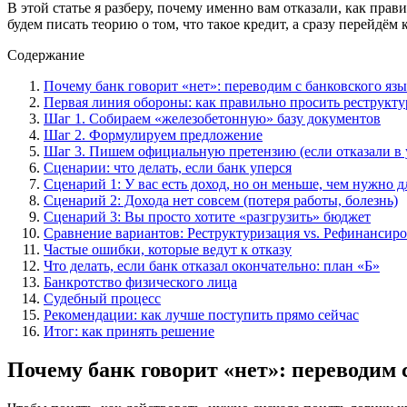
В этой статье я разберу, почему именно вам отказали, как прав
будем писать теорию о том, что такое кредит, а сразу перейдём
Содержание
Почему банк говорит «нет»: переводим с банковского язы
Первая линия обороны: как правильно просить реструкт
Шаг 1. Собираем «железобетонную» базу документов
Шаг 2. Формулируем предложение
Шаг 3. Пишем официальную претензию (если отказали в 
Сценарии: что делать, если банк уперся
Сценарий 1: У вас есть доход, но он меньше, чем нужно д
Сценарий 2: Дохода нет совсем (потеря работы, болезнь)
Сценарий 3: Вы просто хотите «разгрузить» бюджет
Сравнение вариантов: Реструктуризация vs. Рефинансиро
Частые ошибки, которые ведут к отказу
Что делать, если банк отказал окончательно: план «Б»
Банкротство физического лица
Судебный процесс
Рекомендации: как лучше поступить прямо сейчас
Итог: как принять решение
Почему банк говорит «нет»: переводим 