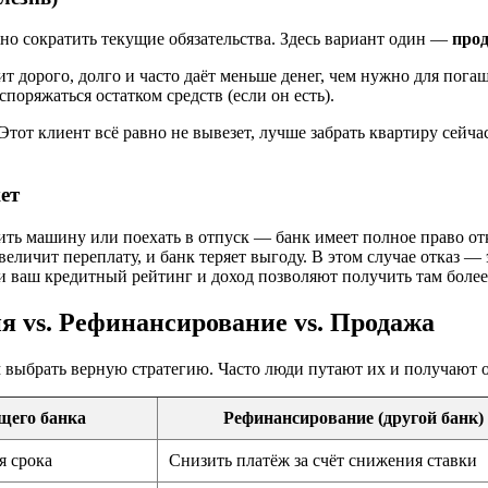
но сократить текущие обязательства. Здесь вариант один —
про
оит дорого, долго и часто даёт меньше денег, чем нужно для пог
споряжаться остатком средств (если он есть).
тот клиент всё равно не вывезет, лучше забрать квартиру сейчас
ет
пить машину или поехать в отпуск — банк имеет полное право от
величит переплату, и банк теряет выгоду. В этом случае отказ
ли ваш кредитный рейтинг и доход позволяют получить там боле
я vs. Рефинансирование vs. Продажа
ыбрать верную стратегию. Часто люди путают их и получают от
щего банка
Рефинансирование (другой банк)
я срока
Снизить платёж за счёт снижения ставки