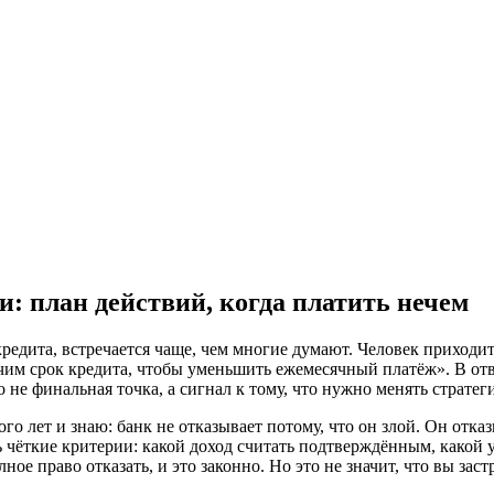
и: план действий, когда платить нечем
кредита, встречается чаще, чем многие думают. Человек приходит
ичим срок кредита, чтобы уменьшить ежемесячный платёж». В отве
не финальная точка, а сигнал к тому, что нужно менять стратегию
 лет и знаю: банк не отказывает потому, что он злой. Он отказ
 чёткие критерии: какой доход считать подтверждённым, какой 
е право отказать, и это законно. Но это не значит, что вы заст