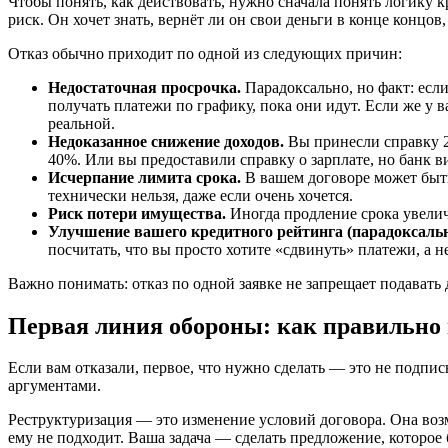
Чтобы понять, как действовать, нужно сначала понять логику к
риск. Он хочет знать, вернёт ли он свои деньги в конце концов,
Отказ обычно приходит по одной из следующих причин:
Недостаточная просрочка.
Парадоксально, но факт: если
получать платежи по графику, пока они идут. Если же у в
реальной.
Недоказанное снижение доходов.
Вы принесли справку 2
40%. Или вы предоставили справку о зарплате, но банк ви
Исчерпание лимита срока.
В вашем договоре может быть 
технически нельзя, даже если очень хочется.
Риск потери имущества.
Иногда продление срока увеличи
Улучшение вашего кредитного рейтинга (парадоксальн
посчитать, что вы просто хотите «сдвинуть» платежи, а 
Важно понимать: отказ по одной заявке не запрещает подавать 
Первая линия обороны: как правильно
Если вам отказали, первое, что нужно сделать — это не подпи
аргументами.
Реструктуризация — это изменение условий договора. Она возм
ему не подходит. Ваша задача — сделать предложение, которое