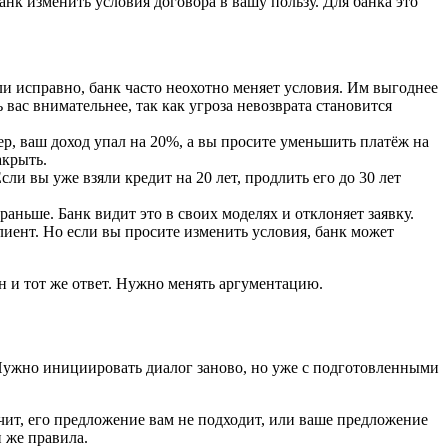
анк изменить условия договора в вашу пользу. Для банка это
ли исправно, банк часто неохотно меняет условия. Им выгоднее
 вас внимательнее, так как угроза невозврата становится
р, ваш доход упал на 20%, а вы просите уменьшить платёж на
акрыть.
и вы уже взяли кредит на 20 лет, продлить его до 30 лет
аньше. Банк видит это в своих моделях и отклоняет заявку.
иент. Но если вы просите изменить условия, банк может
ин и тот же ответ. Нужно менять аргументацию.
. Нужно инициировать диалог заново, но уже с подготовленными
ачит, его предложение вам не подходит, или ваше предложение
 же правила.