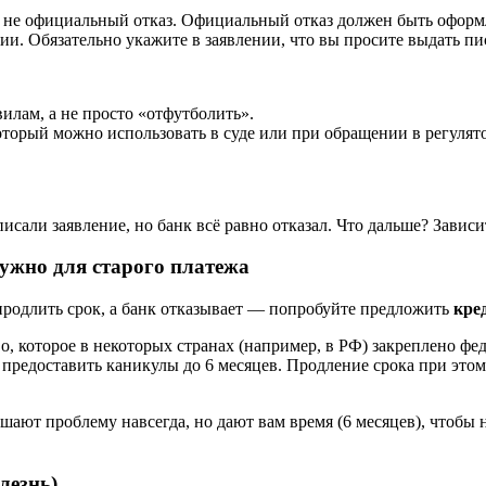
о не официальный отказ. Официальный отказ должен быть оформ
ии. Обязательно укажите в заявлении, что вы просите выдать пи
илам, а не просто «отфутболить».
который можно использовать в суде или при обращении в регулят
исали заявление, но банк всё равно отказал. Что дальше? Завис
 нужно для старого платежа
 продлить срок, а банк отказывает — попробуйте предложить
кре
о, которое в некоторых странах (например, в РФ) закреплено фе
ан предоставить каникулы до 6 месяцев. Продление срока при этом
ют проблему навсегда, но дают вам время (6 месяцев), чтобы н
лезнь)