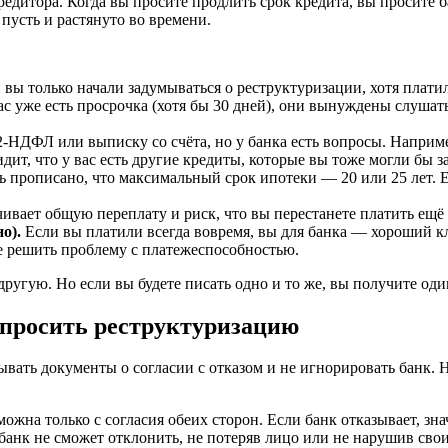
редитора. Когда вы просите продлить срок кредита, вы просите б
 пусть и растянуто во времени.
 вы только начали задумываться о реструктуризации, хотя плати
ас уже есть просрочка (хотя бы 30 дней), они вынуждены слушать
-НДФЛ или выписку со счёта, но у банка есть вопросы. Наприме
дит, что у вас есть другие кредиты, которые вы тоже могли бы з
прописано, что максимальный срок ипотеки — 20 или 25 лет. Есл
вает общую переплату и риск, что вы перестанете платить ещё р
о).
Если вы платили всегда вовремя, вы для банка — хороший кл
не решить проблему с платежеспособностью.
другую. Но если вы будете писать одно и то же, вы получите од
 просить реструктуризацию
сывать документы о согласии с отказом и не игнорировать банк
ожна только с согласия обеих сторон. Если банк отказывает, зн
 банк не сможет отклонить, не потеряв лицо или не нарушив свои