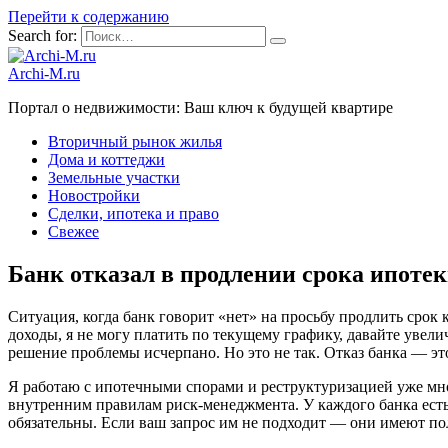
Перейти к содержанию
Search for:
Archi-M.ru
Портал о недвижимости: Ваш ключ к будущей квартире
Вторичный рынок жилья
Дома и коттеджи
Земельные участки
Новостройки
Сделки, ипотека и право
Свежее
Банк отказал в продлении срока ипотек
Ситуация, когда банк говорит «нет» на просьбу продлить срок 
доходы, я не могу платить по текущему графику, давайте увел
решение проблемы исчерпано. Но это не так. Отказ банка — это 
Я работаю с ипотечными спорами и реструктуризацией уже много
внутренним правилам риск-менеджмента. У каждого банка есть
обязательны. Если ваш запрос им не подходит — они имеют полно