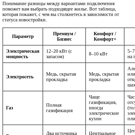
Понимание разницы между вариантами подключения
поможет вам выбрать подходящее жилье. Вот таблица,
которая покажет, с чем вы столкнетесь в зависимости от
статуса новостройки.
Премиум /
Комфорт /
Параметр
Бизнес
Комфорт+
Электрическая
12–20 кВт (с
5–7
8–10 кВт
мощность
запасом)
на 
Ал
Медь, скрытая
Медь, скрытая
или
Электросеть
прокладка
прокладка
отк
шах
Чаще
Час
газификация,
отс
Полная
Газ
иногда
(то
газификация
электрические
эле
кухни
пли
Цен
Два источника
Центральное