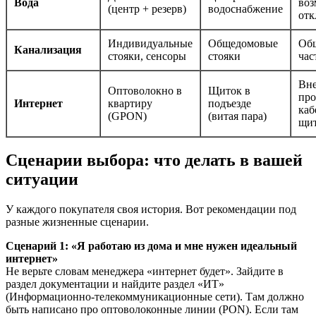
Вода
во
(центр + резерв)
водоснабжение
отк
Индивидуальные
Общедомовые
Об
Канализация
стояки, сенсоры
стояки
час
Вн
Оптоволокно в
Щиток в
про
Интернет
квартиру
подъезде
каб
(GPON)
(витая пара)
щи
Сценарии выбора: что делать в вашей
ситуации
У каждого покупателя своя история. Вот рекомендации под
разные жизненные сценарии.
Сценарий 1: «Я работаю из дома и мне нужен идеальный
интернет»
Не верьте словам менеджера «интернет будет». Зайдите в
раздел документации и найдите раздел «ИТ»
(Информационно-телекоммуникационные сети). Там должно
быть написано про оптоволоконные линии (PON). Если там