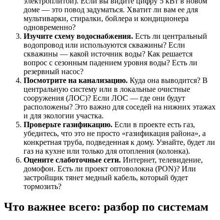
электроплитой). Если вы видите цифру 5 кВт в новом
доме — это повод задуматься. Хватит ли вам ее для
мультиварки, стиралки, бойлера и кондиционера
одновременно?
Изучите схему водоснабжения.
Есть ли центральный
водопровод или используются скважины? Если
скважины — какой источник воды? Как решается
вопрос с сезонным падением уровня воды? Есть ли
резервный насос?
Посмотрите на канализацию.
Куда она выводится? В
центральную систему или в локальные очистные
сооружения (ЛОС)? Если ЛОС — где они будут
расположены? Это важно для соседей на нижних этажах
и для экологии участка.
Проверьте газификацию.
Если в проекте есть газ,
убедитесь, что это не просто «газификация района», а
конкретная труба, подведенная к дому. Узнайте, будет ли
газ на кухне или только для отопления (колонка).
Оцените слаботочные сети.
Интернет, телевидение,
домофон. Есть ли проект оптоволокна (PON)? Или
застройщик тянет медный кабель, который будет
тормозить?
Что важнее всего: разбор по системам