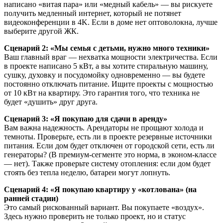
написано «витая пара» или «медный кабель» — вы рискуете
получить медленный интернет, который не потянет
видеоконференции в 4K. Если в доме нет оптоволокна, лучше
выберите другой ЖК.
Сценарий 2: «Мы семья с детьми, нужно много техники»
Ваш главный враг — нехватка мощности электричества. Если
в проекте написано 5 кВт, а вы хотите стиральную машину,
сушку, духовку и посудомойку одновременно — вы будете
постоянно отключать питание. Ищите проекты с мощностью
от 10 кВт на квартиру. Это гарантия того, что техника не
будет «душить» друг друга.
Сценарий 3: «Я покупаю для сдачи в аренду»
Вам важна надежность. Арендаторы не прощают холода и
темноты. Проверьте, есть ли в проекте резервные источники
питания. Если дом будет отключен от городской сети, есть ли
генераторы? (В премиум-сегменте это норма, в эконом-классе
— нет). Также проверьте систему отопления: если дом будет
стоять без тепла неделю, батареи могут лопнуть.
Сценарий 4: «Я покупаю квартиру у «котлована» (на
ранней стадии)
Это самый рискованный вариант. Вы покупаете «воздух».
Здесь нужно проверить не только проект, но и статус