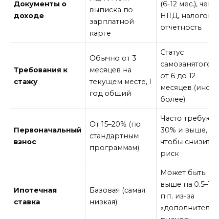
Документы о
(6-12 мес.), чеки
выписка по
доходе
НПД, налогова
зарплатной
отчетность
карте
Статус
Обычно от 3
самозанятого/
Требования к
месяцев на
от 6 до 12
стажу
текущем месте, 1
месяцев (иногд
год общий
более)
Часто требуют 
От 15–20% (по
Первоначальный
30% и выше,
стандартным
взнос
чтобы снизить
программам)
риск
Может быть
выше на 0.5–1.5
Ипотечная
Базовая (самая
п.п. из-за
ставка
низкая)
«дополнительн