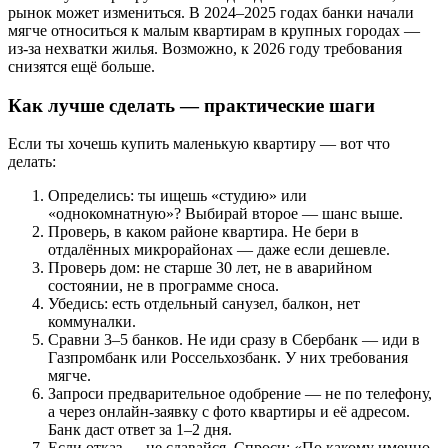
рынок может измениться. В 2024–2025 годах банки начали
мягче относиться к малым квартирам в крупных городах —
из-за нехватки жилья. Возможно, к 2026 году требования
снизятся ещё больше.
Как лучше сделать — практические шаги
Если ты хочешь купить маленькую квартиру — вот что
делать:
Определись: ты ищешь «студию» или
«однокомнатную»? Выбирай второе — шанс выше.
Проверь, в каком районе квартира. Не бери в
отдалённых микрорайонах — даже если дешевле.
Проверь дом: не старше 30 лет, не в аварийном
состоянии, не в программе сноса.
Убедись: есть отдельный санузел, балкон, нет
коммуналки.
Сравни 3–5 банков. Не иди сразу в Сбербанк — иди в
Газпромбанк или Россельхозбанк. У них требования
мягче.
Запроси предварительное одобрение — не по телефону,
а через онлайн-заявку с фото квартиры и её адресом.
Банк даст ответ за 1–2 дня.
Если отказ — не сдавайся. Спроси: «По какому именно