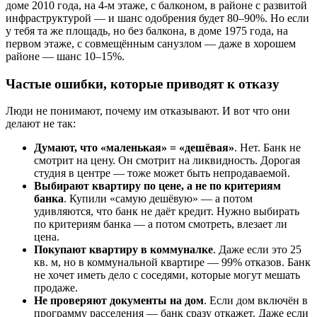
доме 2010 года, на 4-м этаже, с балконом, в районе с развитой
инфраструктурой — и шанс одобрения будет 80–90%. Но если
у тебя та же площадь, но без балкона, в доме 1975 года, на
первом этаже, с совмещённым санузлом — даже в хорошем
районе — шанс 10–15%.
Частые ошибки, которые приводят к отказу
Люди не понимают, почему им отказывают. И вот что они
делают не так:
Думают, что «маленькая» = «дешёвая»
. Нет. Банк не
смотрит на цену. Он смотрит на ликвидность. Дорогая
студия в центре — тоже может быть непродаваемой.
Выбирают квартиру по цене, а не по критериям
банка
. Купили «самую дешёвую» — а потом
удивляются, что банк не даёт кредит. Нужно выбирать
по критериям банка — а потом смотреть, влезает ли
цена.
Покупают квартиру в коммуналке
. Даже если это 25
кв. м, но в коммунальной квартире — 99% отказов. Банк
не хочет иметь дело с соседями, которые могут мешать
продаже.
Не проверяют документы на дом
. Если дом включён в
программу расселения — банк сразу откажет. Даже если