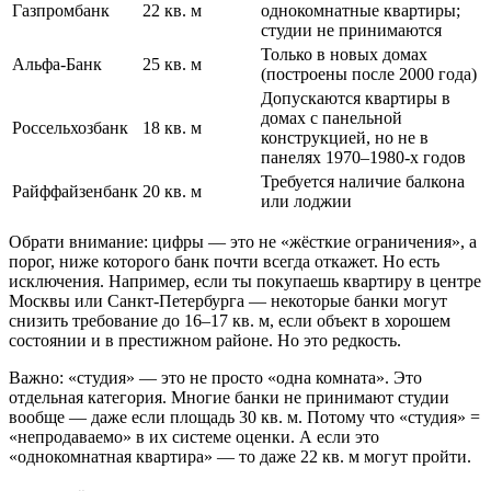
Газпромбанк
22 кв. м
однокомнатные квартиры;
студии не принимаются
Только в новых домах
Альфа-Банк
25 кв. м
(построены после 2000 года)
Допускаются квартиры в
домах с панельной
Россельхозбанк
18 кв. м
конструкцией, но не в
панелях 1970–1980-х годов
Требуется наличие балкона
Райффайзенбанк
20 кв. м
или лоджии
Обрати внимание: цифры — это не «жёсткие ограничения», а
порог, ниже которого банк почти всегда откажет. Но есть
исключения. Например, если ты покупаешь квартиру в центре
Москвы или Санкт-Петербурга — некоторые банки могут
снизить требование до 16–17 кв. м, если объект в хорошем
состоянии и в престижном районе. Но это редкость.
Важно: «студия» — это не просто «одна комната». Это
отдельная категория. Многие банки не принимают студии
вообще — даже если площадь 30 кв. м. Потому что «студия» =
«непродаваемо» в их системе оценки. А если это
«однокомнатная квартира» — то даже 22 кв. м могут пройти.