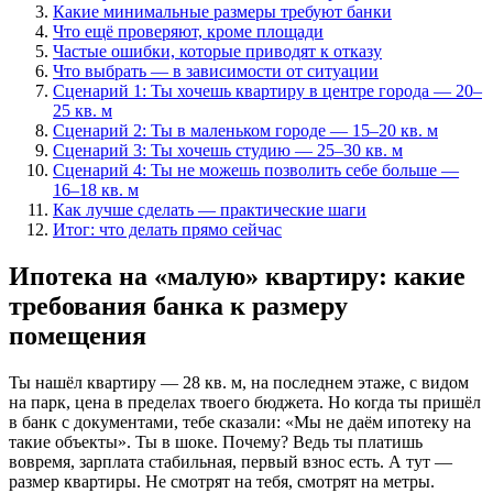
Какие минимальные размеры требуют банки
Что ещё проверяют, кроме площади
Частые ошибки, которые приводят к отказу
Что выбрать — в зависимости от ситуации
Сценарий 1: Ты хочешь квартиру в центре города — 20–
25 кв. м
Сценарий 2: Ты в маленьком городе — 15–20 кв. м
Сценарий 3: Ты хочешь студию — 25–30 кв. м
Сценарий 4: Ты не можешь позволить себе больше —
16–18 кв. м
Как лучше сделать — практические шаги
Итог: что делать прямо сейчас
Ипотека на «малую» квартиру: какие
требования банка к размеру
помещения
Ты нашёл квартиру — 28 кв. м, на последнем этаже, с видом
на парк, цена в пределах твоего бюджета. Но когда ты пришёл
в банк с документами, тебе сказали: «Мы не даём ипотеку на
такие объекты». Ты в шоке. Почему? Ведь ты платишь
вовремя, зарплата стабильная, первый взнос есть. А тут —
размер квартиры. Не смотрят на тебя, смотрят на метры.