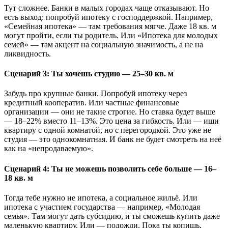
Тут сложнее. Банки в малых городах чаще отказывают. Но
есть выход: попробуй ипотеку с господдержкой. Например,
«Семейная ипотека» — там требования мягче. Даже 18 кв. м
могут пройти, если ты родитель. Или «Ипотека для молодых
семей» — там акцент на социальную значимость, а не на
ликвидность.
Сценарий 3: Ты хочешь студию — 25–30 кв. м
Забудь про крупные банки. Попробуй ипотеку через
кредитный кооператив. Или частные финансовые
организации — они не такие строгие. Но ставка будет выше
— 18–22% вместо 11–13%. Это цена за гибкость. Или — ищи
квартиру с одной комнатой, но с перегородкой. Это уже не
студия — это однокомнатная. И банк не будет смотреть на неё
как на «непродаваемую».
Сценарий 4: Ты не можешь позволить себе больше — 16–
18 кв. м
Тогда тебе нужно не ипотека, а социальное жильё. Или
ипотека с участием государства — например, «Молодая
семья». Там могут дать субсидию, и ты сможешь купить даже
маленькую квартиру. Или — подожди. Пока ты копишь,