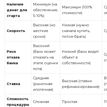
Наличие
Минимум (на
Максимум (100%
С
денег для
обеспечение,
стоимости)
о
старта
5-10%)
Высокая (но
Низкая (нужно
Скорость
жесткие
сначала купить,
С
сроки)
потом брать)
Высокий
Риск
(банк может
Низкий (банк видит
С
отказа
отказать на
объект в
о
банка
этапе оценки
собственности)
лота)
Средняя
В
Высокая (ставки
Ставка
(рыночная
(
рефинансирования)
ипотечная)
с
Сложность
Сложная
Простая
П
процедуры