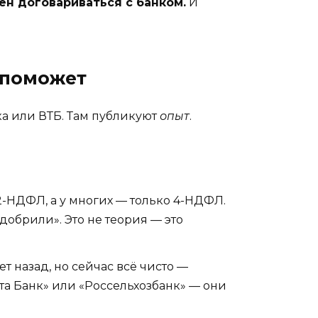
ен договариваться с банком.
И
 поможет
а или ВТБ. Там публикуют
опыт
.
2-НДФЛ, а у многих — только 4-НДФЛ.
добрили». Это не теория — это
т назад, но сейчас всё чисто —
та Банк» или «Россельхозбанк» — они