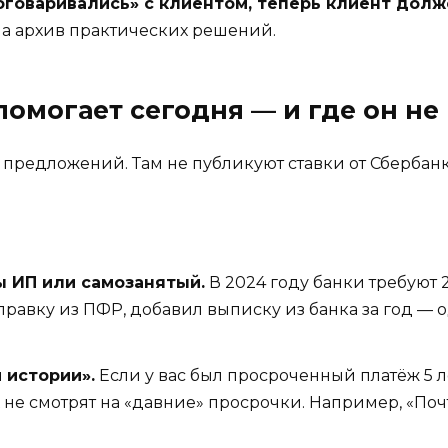
говаривались» с клиентом, теперь клиент долж
 а архив практических решений.
омогает сегодня — и где он не
редложений. Там не публикуют ставки от Сбербанк
ы ИП или самозанятый.
В 2024 году банки требуют 
правку из ПФР, добавил выписку из банка за год — о
 истории».
Если у вас был просроченный платёж 5 ле
 не смотрят на «давние» просрочки. Например, «Поч