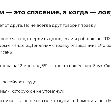
 — это спасение, а когда — ло
 от друга. Но не всегда друг говорит правду.
рос: «Как подтвердить доход, если я работаю по ГПХ
мы «Яндекс.Деньги» + справку от заказчика. Это р
исаны.
отека на 12 млн под 5% — просто нашёл лазейку». Скор
к сейчас в суде;
ья», которую он не упомянул;
 ниже — а он не сказал, что купил в Тюмени, а не в 