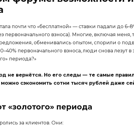
а
тала почти что «бесплатной» — ставки падали до 6–8
 первоначального взноса). Многие, включая меня, т
редложения, обменивались опытом, спорили о подво
30–40% первоначального взноса, люди снова лезут в 
ого» периода?»
од не вернётся. Но его следы — те самые правил
ь, можно сэкономить сотни тысяч рублей даже се
от «золотого» периода
ролись за клиентов. Они: