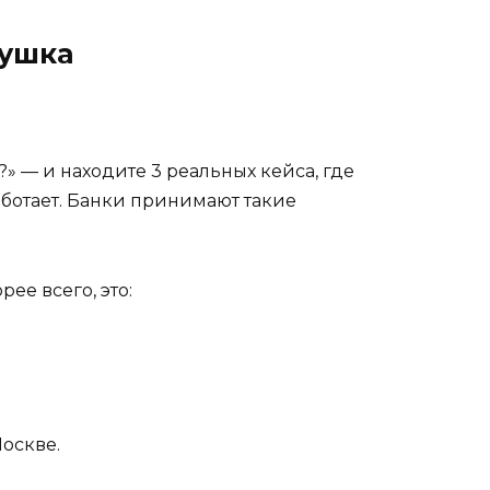
вушка
?» — и находите 3 реальных кейса, где
аботает. Банки принимают такие
ее всего, это:
Москве.