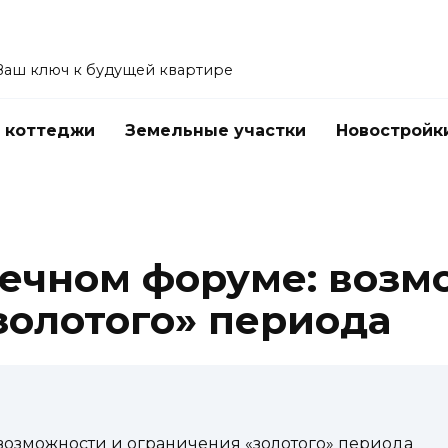
Ваш ключ к будущей квартире
 коттеджи
Земельные участки
Новостройк
течном форуме: возм
золотого» периода
возможности и ограничения «золотого» периода