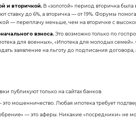
й и вторичкой.
В «золотой» период вторичка была 
 ставку до 6%, а вторичка — от 19%. Форумы помога
вкой — переплачу меньше, чем на вторичке с высоко
оначального взноса.
Это возможно только по госпр
Ипотека для военных», «Ипотека для молодых семей»
ать заявление на льготу до подписания договора, а
авки публикуют только на сайтах банков.
 — это мошенничество. Любая ипотека требует подтв
добрение» — это аферы. Никакие «посредники» не мо