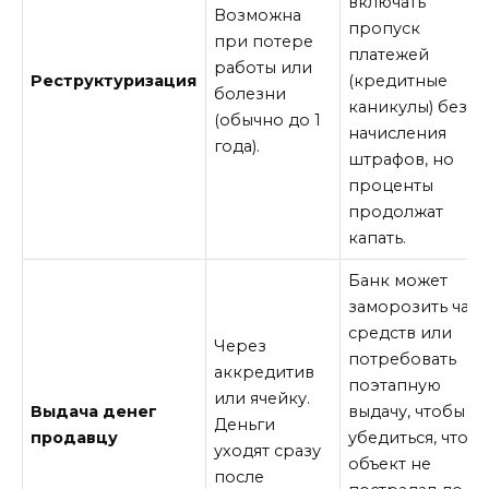
включать
Возможна
пропуск
при потере
платежей
работы или
Реструктуризация
(кредитные
болезни
каникулы) без
(обычно до 1
начисления
года).
штрафов, но
проценты
продолжат
капать.
Банк может
заморозить част
средств или
Через
потребовать
аккредитив
поэтапную
или ячейку.
Выдача денег
выдачу, чтобы
Деньги
продавцу
убедиться, что
уходят сразу
объект не
после