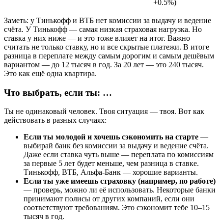
+0.5%)
Заметь: у Тинькофф и ВТБ нет комиссии за выдачу и ведение
счёта. У Тинькофф — самая низкая страховая нагрузка. Но
ставка у них ниже — и это тоже влияет на итог. Важно
считать не только ставку, но и все скрытые платежи. В итоге
разница в переплате между самым дорогим и самым дешёвым
вариантом — до 12 тысяч в год. За 20 лет — это 240 тысяч.
Это как ещё одна квартира.
Что выбрать, если ты: …
Ты не одинаковый человек. Твоя ситуация — твоя. Вот как
действовать в разных случаях:
Если ты молодой и хочешь сэкономить на старте
—
выбирай банк без комиссии за выдачу и ведение счёта.
Даже если ставка чуть выше — переплата по комиссиям
за первые 5 лет будет меньше, чем разница в ставке.
Тинькофф, ВТБ, Альфа-Банк — хорошие варианты.
Если ты уже имеешь страховку (например, по работе)
— проверь, можно ли её использовать. Некоторые банки
принимают полисы от других компаний, если они
соответствуют требованиям. Это сэкономит тебе 10–15
тысяч в год.