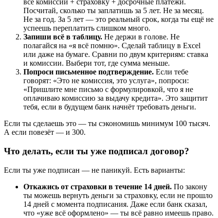
все комиссии + страховку + досрочные платежи.
Посчитай, сколько ты заплатишь за 5 лет. Не за месяц.
Не за год. За 5 лет — это реальный срок, когда ты ещё не
успеешь переплатить слишком много.
Запиши всё в таблицу.
Не держи в голове. Не
полагайся на «я всё помню». Сделай таблицу в Excel
или даже на бумаге. Сравни по двум критериям: ставка
и комиссии. Выбери тот, где сумма меньше.
Попроси письменное подтверждение.
Если тебе
говорят: «Это не комиссия, это услуга», попроси:
«Пришлите мне письмо с формулировкой, что я не
оплачиваю комиссию за выдачу кредита». Это защитит
тебя, если в будущем банк начнёт требовать деньги.
Если ты сделаешь это — ты сэкономишь минимум 100 тысяч.
А если повезёт — и 300.
Что делать, если ты уже подписал договор?
Если ты уже подписан — не паникуй. Есть варианты:
Откажись от страховки в течение 14 дней.
По закону
ты можешь вернуть деньги за страховку, если не прошло
14 дней с момента подписания. Даже если банк сказал,
что «уже всё оформлено» — ты всё равно имеешь право.