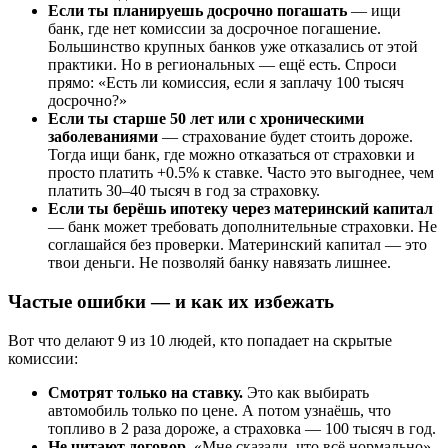
Если ты планируешь досрочно погашать
— ищи
банк, где нет комиссии за досрочное погашение.
Большинство крупных банков уже отказались от этой
практики. Но в региональных — ещё есть. Спроси
прямо: «Есть ли комиссия, если я заплачу 100 тысяч
досрочно?»
Если ты старше 50 лет или с хроническими
заболеваниями
— страхование будет стоить дороже.
Тогда ищи банк, где можно отказаться от страховки и
просто платить +0.5% к ставке. Часто это выгоднее, чем
платить 30–40 тысяч в год за страховку.
Если ты берёшь ипотеку через материнский капитал
— банк может требовать дополнительные страховки. Не
соглашайся без проверки. Материнский капитал — это
твои деньги. Не позволяй банку навязать лишнее.
Частые ошибки — и как их избежать
Вот что делают 9 из 10 людей, кто попадает на скрытые
комиссии:
Смотрят только на ставку.
Это как выбирать
автомобиль только по цене. А потом узнаёшь, что
топливо в 2 раза дороже, а страховка — 100 тысяч в год.
Не читают договор.
«Мне сказали, что всё нормально».