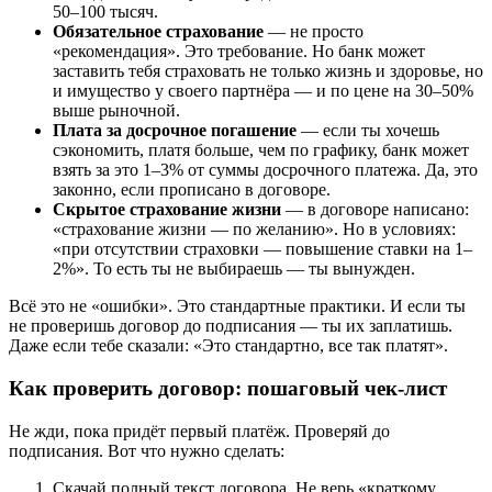
50–100 тысяч.
Обязательное страхование
— не просто
«рекомендация». Это требование. Но банк может
заставить тебя страховать не только жизнь и здоровье, но
и имущество у своего партнёра — и по цене на 30–50%
выше рыночной.
Плата за досрочное погашение
— если ты хочешь
сэкономить, платя больше, чем по графику, банк может
взять за это 1–3% от суммы досрочного платежа. Да, это
законно, если прописано в договоре.
Скрытое страхование жизни
— в договоре написано:
«страхование жизни — по желанию». Но в условиях:
«при отсутствии страховки — повышение ставки на 1–
2%». То есть ты не выбираешь — ты вынужден.
Всё это не «ошибки». Это стандартные практики. И если ты
не проверишь договор до подписания — ты их заплатишь.
Даже если тебе сказали: «Это стандартно, все так платят».
Как проверить договор: пошаговый чек-лист
Не жди, пока придёт первый платёж. Проверяй до
подписания. Вот что нужно сделать:
Скачай полный текст договора. Не верь «краткому