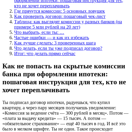
оформлении ипотеки: пошаговая инструкция для тех,
кто не хочет переплачивать
Где прячутся комиссии: 5 основных ловушек
Как проверить договор: пошаговый чек-лист
Таблица: как выглядят комиссии у разных банков (на
примере 5 млн рублей на 20 лет)
Что выбрать, если ты: …
Частые ошибки — и как их избежать
Как лучше сделать: 3 проверенных шага
Что делать, если ты уже подписал договор?
Итог: что делать прямо сейчас
Как не попасть на скрытые комиссии
банка при оформлении ипотеки:
пошаговая инструкция для тех, кто не
хочет переплачивать
Ты подписал договор ипотеки, радуешься, что купил
квартиру, а через пару месяцев получаешь уведомление:
«Комиссия за ведение счёта — 300 рублей в месяц». Потом —
«плата за выдачу кредита» — 15 тысяч. А потом —
«обязательное страхование» — ещё 40 тысяч в год. И всё это
было в мелком шрифте. Ты не один. Такое происходит