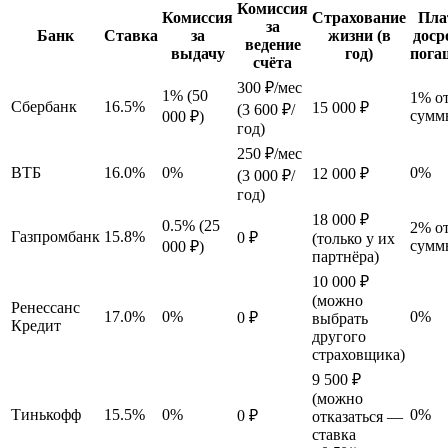
Комиссия
Комиссия
Страхование
Пла
за
Банк
Ставка
за
жизни (в
доср
ведение
выдачу
год)
пога
счёта
300 ₽/мес
1% (50
1% о
Сбербанк
16.5%
15 000 ₽
(3 600 ₽/
сумм
000 ₽)
год)
250 ₽/мес
ВТБ
16.0%
0%
0%
12 000 ₽
(3 000 ₽/
год)
18 000 ₽
0.5% (25
2% о
Газпромбанк
15.8%
0 ₽
(только у их
сумм
000 ₽)
партнёра)
10 000 ₽
(можно
Ренессанс
17.0%
0%
0%
0 ₽
выбрать
Кредит
другого
страховщика)
9 500 ₽
(можно
Тинькофф
15.5%
0%
0%
0 ₽
отказаться —
ставка