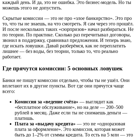
каждый день. И да, это не ошибка. Это бизнес-модель. Но ты
можешь этого не допустить.
Скрытые комиссии — это не про «злое банкирство». Это про
то, что ты не знаешь, на что смотреть. Я сам через это прошёл.
И после нескольких таких «сюрпризов» начал разбираться. Не
по теории. По практике. Сколько раз перечитывал договоры,
звонил в поддержку, сравнивал предложения. И теперь знаю,
где искать ловушки. Давай разберёмся, как не переплатить
лишнее — без воды, без теории, только то, что реально
работает.
Где прячутся комиссии: 5 основных ловушек
Банки не пишут комиссии отдельно, чтобы ты не ушёл. Они
вплетают их в другие пункты. Вот где они прячутся чаще
всего:
Комиссия за «ведение счёта»
— выглядит как
«бесплатное обслуживание», но на деле — 200–500
рублей в месяц. Даже если ты не снимаешь деньги —
платишь.
Плата за «выдачу кредита»
— это не «одноразовая
плата за оформление». Это комиссия, которая может
быть до 1–2% от суммы кредита. То есть на 5 млн — это