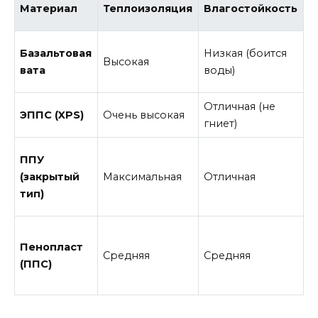
Материал
Теплоизоляция
Влагостойкость
П
Базальтовая
Низкая (боится
Высокая
В
вата
воды)
Отличная (не
ЭППС (XPS)
Очень высокая
Н
гниет)
ППУ
(закрытый
Максимальная
Отличная
Н
тип)
Пенопласт
Средняя
Средняя
С
(ППС)