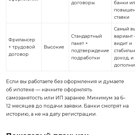
договоры
банки и
повыше
ставки
Самый в
Стандартный
вариант 
Фрилансер
пакет +
видит и
+ трудовой
Высокие
подтверждение
стабиль
договор
подработки
доход, и
дополни
Если вы работаете без оформления и думаете
об ипотеке — начните оформлять
самозанятость или ИП заранее. Минимум за 6–
12 месяцев до подачи заявки. Банки смотрят на
историю, а не на дату регистрации.