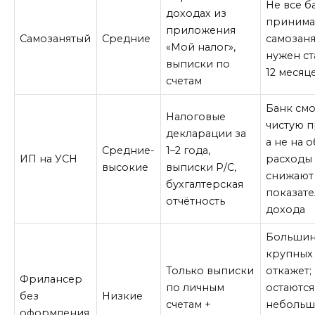
Не все б
доходах из
приним
приложения
Самозанятый
Средние
самозаня
«Мой налог»,
нужен ст
выписки по
12 месяц
счетам
Банк смо
Налоговые
чистую п
декларации за
а не на 
Средние-
1–2 года,
ИП на УСН
расходы
высокие
выписки Р/С,
снижают
бухгалтерская
показате
отчётность
дохода
Большин
крупных
Только выписки
откажет;
Фрилансер
по личным
остаются
без
Низкие
счетам +
небольш
оформления