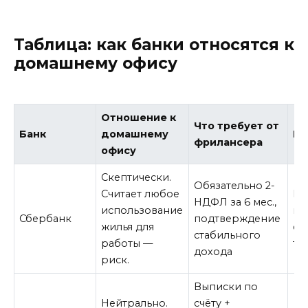
Таблица: как банки относятся к
домашнему офису
Отношение к
Что требует от
Банк
домашнему
Ри
фрилансера
офису
Скептически.
Обязательно 2-
Считает любое
Вы
НДФЛ за 6 мес.,
использование
не
Сбербанк
подтверждение
жилья для
оф
стабильного
работы —
тр
дохода
риск.
Выписки по
Нейтрально.
счёту +