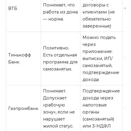
Понимает, что
договоры с
ВТБ
Ср
работа из дома
клиентами (не
— норма.
обязательно
заверенные)
Можно подать
через
Позитивно.
приложение:
Тинькофф
Есть отдельная
выписки, ИП/
Ни
Банк
программа для
самозанятый,
самозанятых.
подтверждение
дохода
Понимает.
Подтверждение
Допускает
дохода через
«рабочую
налоговые
Газпромбанк
Ни
зону», если не
органы
нарушает
(самозанятый)
жилой статус.
или 3-НДФЛ