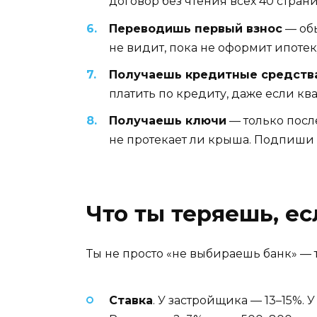
договор без чтения всех 40 страни
Переводишь первый взнос
— обы
не видит, пока не оформит ипотек
Получаешь кредитные средств
платить по кредиту, даже если кв
Получаешь ключи
— только после
не протекает ли крыша. Подпиши а
Что ты теряешь, е
Ты не просто «не выбираешь банк» —
Ставка
. У застройщика — 13–15%. 