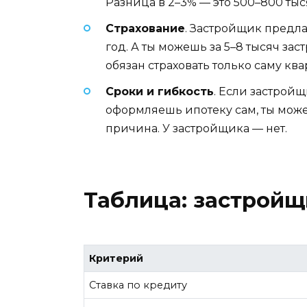
Разница в 2–3% — это 500–800 тыс
Страхование
. Застройщик предла
год. А ты можешь за 5–8 тысяч зас
обязан страховать только саму ква
Сроки и гибкость
. Если застройщ
оформляешь ипотеку сам, ты може
причина. У застройщика — нет.
Таблица: застройщ
Критерий
Ставка по кредиту