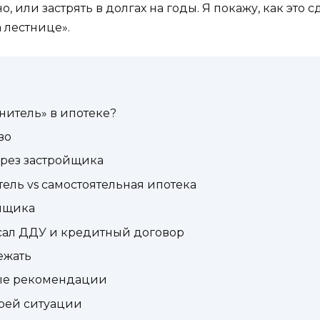
о, или застрять в долгах на годы. Я покажу, как это 
 лестнице».
нитель» в ипотеке?
во
ерез застройщика
ель vs самостоятельная ипотека
ойщика
исал ДДУ и кредитный договор
ежать
вые рекомендации
воей ситуации