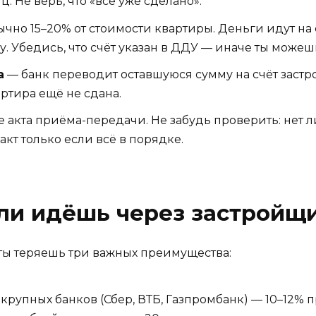
ц. Не верь, что «всё уже сделано».
чно 15–20% от стоимости квартиры. Деньги идут на с
у. Убедись, что счёт указан в ДДУ — иначе ты можеш
а
— банк переводит оставшуюся сумму на счёт застр
артира ещё не сдана.
 акта приёма-передачи. Не забудь проверить: нет л
кт только если всё в порядке.
сли идёшь через застройщ
 ты теряешь три важных преимущества:
У крупных банков (Сбер, ВТБ, Газпромбанк) — 10–12% 