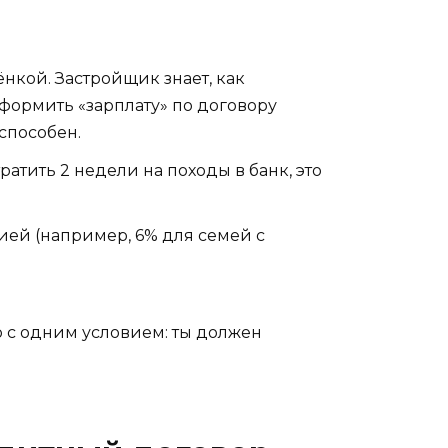
ёнкой. Застройщик знает, как
оформить «зарплату» по договору
еспособен.
атить 2 недели на походы в банк, это
ией (например, 6% для семей с
о с одним условием: ты должен