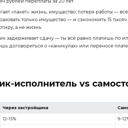
яч рублей переплаты за 20 лет.
гает «пакет»: жизнь, имущество, потеря работы — всё
траховать только имущество — и сэкономить 15 тысяч в
ртиру, а не жизнь.
ик задерживает сдачу — ты всё равно платишь по ипо
шь договориться о «каникулах» или переносе плат
ик-исполнитель vs самост
Через застройщика
Сам
12–15%
9–12