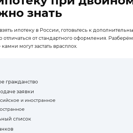
ипотеку при двойном
жно знать
взять ипотеку в России, готовьтесь к дополнительны
 отличаться от стандартного оформления. Разберёмся
камни могут застать врасплох.
ое гражданство
подаче заявки
ссийское и иностранное
ностранное
ьный список
анков