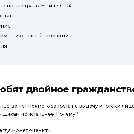
данство — страны ЕС или США
ортят
ение
симости от вашей ситуации
ния
любят двойное гражданств
ельстве нет прямого запрета на выдачу ипотеки лиц
ёмщикам пристальнее. Почему?
сегда может оценить: