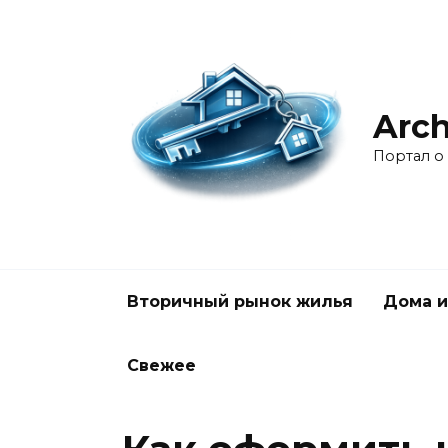
Перейти
к
содержанию
Arch
Портал о
Вторичный рынок жилья
Дома и
Свежее