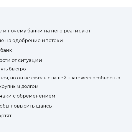
е и почему банки на него реагируют
ие на одобрение ипотеки
 банк
ости от ситуации
нять быстро
ельзя, но он не связан с вашей платёжеспособностью
с крупным долгом
аявки с обременением
тобы повысить шансы
ортят