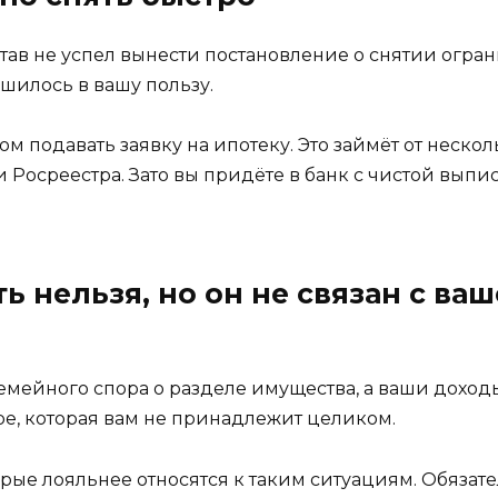
тав не успел вынести постановление о снятии огра
шилось в вашу пользу.
том подавать заявку на ипотеку. Это займёт от неск
 Росреестра. Зато вы придёте в банк с чистой выпи
ть нельзя, но он не связан с ва
семейного спора о разделе имущества, а ваши дохо
ре, которая вам не принадлежит целиком.
орые лояльнее относятся к таким ситуациям. Обязат