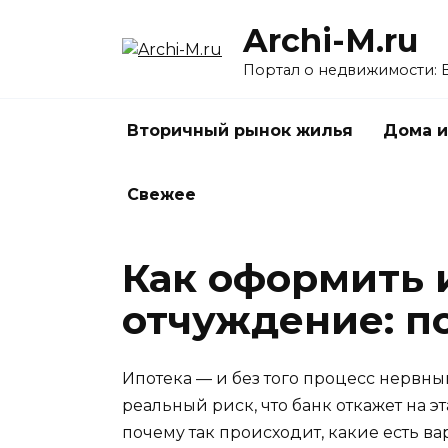
Перейти
Archi-M.ru
к
содержанию
Портал о недвижимости: 
Вторичный рынок жилья
Дома и
Свежее
Как оформить 
отчуждение: п
Ипотека — и без того процесс нервн
реальный риск, что банк откажет на 
почему так происходит, какие есть ва