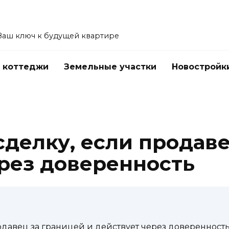
Ваш ключ к будущей квартире
 коттеджи
Земельные участки
Новостройк
сделку, если продав
ерез доверенность
одавец за границей и действует через доверенност