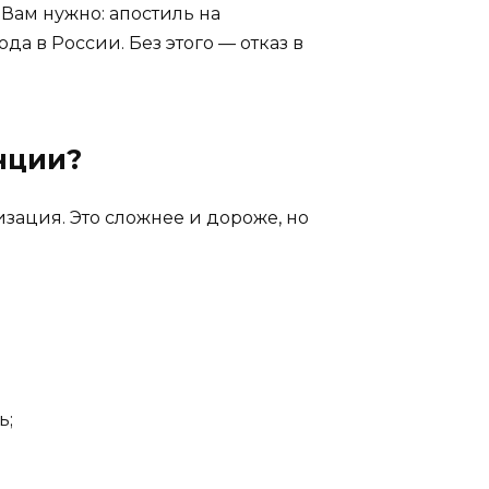
Вам нужно: апостиль на
а в России. Без этого — отказ в
енции?
изация. Это сложнее и дороже, но
ь;