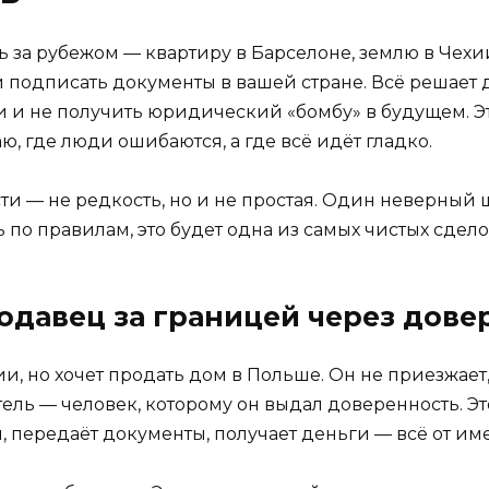
а рубежом — квартиру в Барселоне, землю в Чехии,
 подписать документы в вашей стране. Всё решает д
и и не получить юридический «бомбу» в будущем. Это
ю, где люди ошибаются, а где всё идёт гладко.
и — не редкость, но и не простая. Один неверный ш
ть по правилам, это будет одна из самых чистых сдел
одавец за границей через дове
и, но хочет продать дом в Польше. Он не приезжает
ель — человек, которому он выдал доверенность. Это
 передаёт документы, получает деньги — всё от им