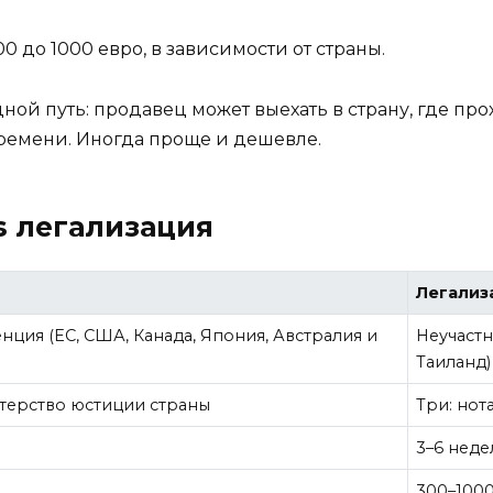
300 до 1000 евро, в зависимости от страны.
дной путь: продавец может выехать в страну, где пр
 времени. Иногда проще и дешевле.
s легализация
Легализ
енция (ЕС, США, Канада, Япония, Австралия и
Неучастн
Таиланд)
терство юстиции страны
Три: но
3–6 неде
300–100