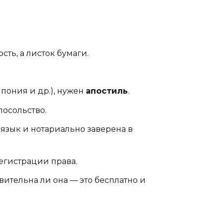
сть, а листок бумаги.
Япония и др.), нужен
апостиль
.
посольство.
язык и нотариально заверена в
егистрации права.
вительна ли она — это бесплатно и