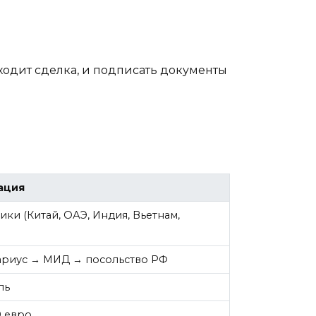
оходит сделка, и подписать документы
ация
ики (Китай, ОАЭ, Индия, Вьетнам,
тариус → МИД → посольство РФ
ль
0 евро