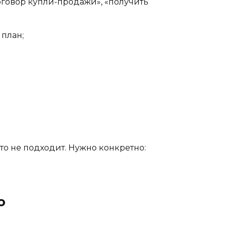
говор купли-продажи», «получить
 план;
то не подходит. Нужно конкретно:
о