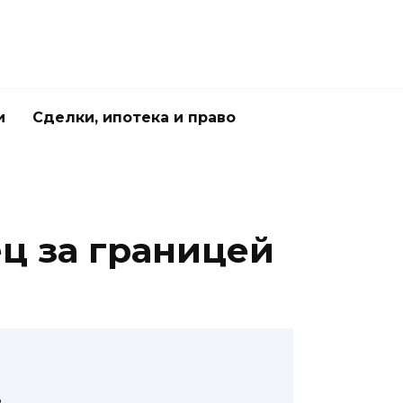
и
Сделки, ипотека и право
ец за границей
ь