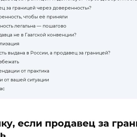
ец за границей через доверенность»?
ренность, чтобы её приняли
нность легальна — пошагово
одавца не в Гаагской конвенции?
ализация
сть выдана в России, а продавец за границей?
избежать
ендации от практика
и от вашей ситуации
ас
ку, если продавец за гран
ь