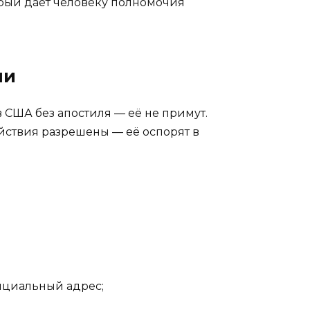
торый даёт человеку полномочия
ли
 США без апостиля — её не примут.
ействия разрешены — её оспорят в
ициальный адрес;