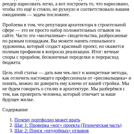
рендер нарисовать легко, а вот построить то, что нарисовано,
чтобы это ещё и стояло, не рухнуло и соответствовало вашим
ожиданиям — задача посложнее.
Проблема в том, что репутация архитектора в строительной
сфере — это не просто набор положительных отзывов на
сайте. Часто это «молчаливые» свидетельства, разбросанные
по разным площадкам. Вы можете нанять гениального
художника, который создаст красивый проект, но окажется
полным профаном в вопросах реализации. Итог: вечные
споры с прорабом, бесконечные переделки и перерасход
бюджета.
Цель этой статьи — дать вам чек-лист и конкретные методы,
как отличить настоящего профессионала от «рисовальщика» и
понять, можно ли доверить ему ключи от вашей стройки. Мы
не будем говорить о стилях в архитектуре. Мы разберёмся с
тем, как проверить человека, который отвечает за ваше
будущее жилье.
Содержание
Почему портфолио может врать
Шаг 1: Проверка «ног» проекта (Техническая часть)
Шаг 2: Поиск «неудобных» отзывов