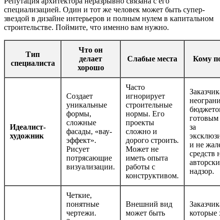
Репутация архитектора неразрывно связана с его
специализацией. Один и тот же человек может быть супер-
звездой в дизайне интерьеров и полным нулем в капитальном
строительстве. Поймите, что именно вам нужно.
Что он
Тип
делает
Слабые места
Кому п
специалиста
хорошо
Часто
Заказчик
Создает
игнорирует
неогран
уникальные
строительные
бюджето
формы,
нормы. Его
готовым
сложные
проекты
Идеалист-
за
фасады, «вау-
сложно и
художник
эксклюз
эффект».
дорого строить.
и не жа
Рисует
Может не
средств 
потрясающие
иметь опыта
авторск
визуализации.
работы с
надзор.
конструктивом.
Четкие,
понятные
Внешний вид
Заказчик
чертежи.
может быть
которые 