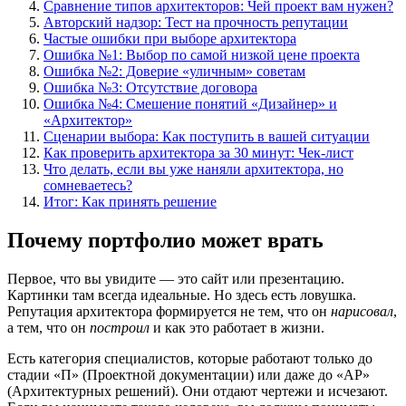
Сравнение типов архитекторов: Чей проект вам нужен?
Авторский надзор: Тест на прочность репутации
Частые ошибки при выборе архитектора
Ошибка №1: Выбор по самой низкой цене проекта
Ошибка №2: Доверие «уличным» советам
Ошибка №3: Отсутствие договора
Ошибка №4: Смешение понятий «Дизайнер» и
«Архитектор»
Сценарии выбора: Как поступить в вашей ситуации
Как проверить архитектора за 30 минут: Чек-лист
Что делать, если вы уже наняли архитектора, но
сомневаетесь?
Итог: Как принять решение
Почему портфолио может врать
Первое, что вы увидите — это сайт или презентацию.
Картинки там всегда идеальные. Но здесь есть ловушка.
Репутация архитектора формируется не тем, что он
нарисовал
,
а тем, что он
построил
и как это работает в жизни.
Есть категория специалистов, которые работают только до
стадии «П» (Проектной документации) или даже до «АР»
(Архитектурных решений). Они отдают чертежи и исчезают.