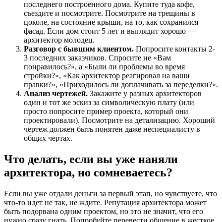
последнего построенного дома. Купите туда кофе,
съездите и посмотрите. Посмотрите на трещины в
цоколе, на состояние крыши, на то, как сохранился
фасад. Если дом стоит 5 лет и выглядит хорошо —
архитектор молодец.
Разговор с бывшим клиентом.
Попросите контакты 2-
3 последних заказчиков. Спросите не «Вам
понравилось?», а «Были ли проблемы во время
стройки?», «Как архитектор реагировал на ваши
правки?», «Приходилось ли доплачивать за переделки?».
Анализ чертежей.
Закажите у разных архитекторов
один и тот же эскиз за символическую плату (или
просто попросите пример проекта, который они
проектировали). Посмотрите на детализацию. Хороший
чертеж должен быть понятен даже неспециалисту в
общих чертах.
Что делать, если вы уже наняли
архитектора, но сомневаетесь?
Если вы уже отдали деньги за первый этап, но чувствуете, что
что-то идет не так, не ждите. Репутация архитектора может
быть подорвана одним проектом, но это не значит, что его
нужно сразу гнать. Попробуйте перевести общение в жесткое