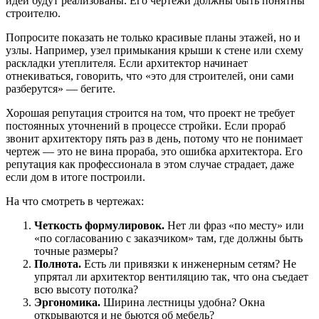
идеи будут реализованы. Его чертежи должны быть понятны
строителю.
Попросите показать не только красивые планы этажей, но и
узлы. Например, узел примыкания крыши к стене или схему
раскладки утеплителя. Если архитектор начинает
отнекиваться, говорить, что «это для строителей, они сами
разберутся» — бегите.
Хорошая репутация строится на том, что проект не требует
постоянных уточнений в процессе стройки. Если прораб
звонит архитектору пять раз в день, потому что не понимает
чертеж — это не вина прораба, это ошибка архитектора. Его
репутация как профессионала в этом случае страдает, даже
если дом в итоге построили.
На что смотреть в чертежах:
Четкость формулировок.
Нет ли фраз «по месту» или
«по согласованию с заказчиком» там, где должны быть
точные размеры?
Полнота.
Есть ли привязки к инженерным сетям? Не
упрятал ли архитектор вентиляцию так, что она съедает
всю высоту потолка?
Эргономика.
Ширина лестницы удобна? Окна
открываются и не бьются об мебель?