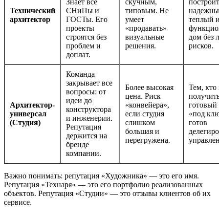
Знает все
скучным,
построи
Технический
СНиПы и
типовым. Не
надежны
архитектор
ГОСТы. Его
умеет
теплый 
проекты
«продавать»
функцио
строятся без
визуальные
дом без
проблем и
решения.
рисков.
доплат.
Команда
закрывает все
Более высокая
Тем, кто
вопросы: от
цена. Риск
получит
идеи до
Архитектор-
«конвейера»,
готовый
конструктора
универсал
если студия
«под клю
и инженерии.
(Студия)
слишком
готов
Репутация
большая и
делегиро
держится на
перегружена.
управлен
бренде
компании.
Важно понимать: репутация «Художника» — это его имя.
Репутация «Технаря» — это его портфолио реализованных
объектов. Репутация «Студии» — это отзывы клиентов об их
сервисе.