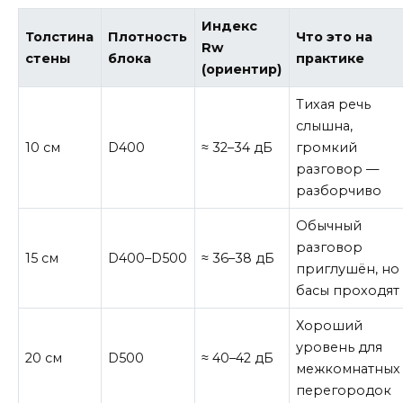
Индекс
Толстина
Плотность
Что это на
Rw
стены
блока
практике
(ориентир)
Тихая речь
слышна,
10 см
D400
≈ 32–34 дБ
громкий
разговор —
разборчиво
Обычный
разговор
15 см
D400–D500
≈ 36–38 дБ
приглушён, но
басы проходят
Хороший
уровень для
20 см
D500
≈ 40–42 дБ
межкомнатных
перегородок