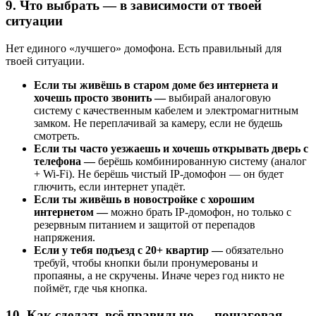
9. Что выбрать — в зависимости от твоей
ситуации
Нет единого «лучшего» домофона. Есть правильный для
твоей ситуации.
Если ты живёшь в старом доме без интернета и
хочешь просто звонить —
выбирай аналоговую
систему с качественным кабелем и электромагнитным
замком. Не переплачивай за камеру, если не будешь
смотреть.
Если ты часто уезжаешь и хочешь открывать дверь с
телефона —
берёшь комбинированную систему (аналог
+ Wi-Fi). Не берёшь чистый IP-домофон — он будет
глючить, если интернет упадёт.
Если ты живёшь в новостройке с хорошим
интернетом —
можно брать IP-домофон, но только с
резервным питанием и защитой от перепадов
напряжения.
Если у тебя подъезд с 20+ квартир —
обязательно
требуй, чтобы кнопки были пронумерованы и
пропаяны, а не скручены. Иначе через год никто не
поймёт, где чья кнопка.
10. Как сделать всё правильно — пошаговая