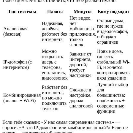
твоего дома. Вот как отличить, что тебе реально нужно:
Тип системы
Плюсы
Минусы
Кому подходит
Нет видео,
Старые дома,
Надёжная,
нет
где не нужен
Аналоговая
дешёвая,
мобильного
видеодомофон,
(базовая)
работает без
приложения,
и бюджет
интернета
только
ограничен
звонок
Можно
Новые дома,
Зависит от
открывать
где есть
интернета,
IP-домофон (с
дверь с
стабильный Wi-
дорогой,
интернетом)
телефона,
Fi, и хочется
требует
есть запись,
контролировать
настройки
видеозвонок
вход удалённо
Лучший выбор
Работает без
Сложнее в
для
интернета,
Комбинированная
настройке,
большинства:
но можно
(аналог + Wi-Fi)
дороже
надёжность +
подключить
аналоговой
современные
телефон
функции
Если тебе сказали: «У нас самая современная система» —
спроси: «А это IP-домофон или комбинированный?» Если не
знают — это тревожный звоночек.