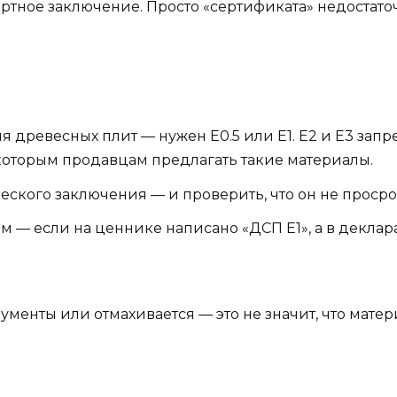
ртное заключение. Просто «сертификата» недостато
 древесных плит — нужен Е0.5 или Е1. Е2 и Е3 зап
которым продавцам предлагать такие материалы.
кого заключения — и проверить, что он не просро
ям — если на ценнике написано «ДСП Е1», а в декла
ументы или отмахивается — это не значит, что матер