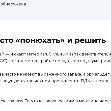
е обнаружена
сто «понюхать» и решить
ей — нюхают материал. Сильный запах действитель
ОС), но этот метод крайне ненадёжен по двум прич
ва часто не имеют выраженного запаха. Формальде
н ощущается только при превышении ПДК в нескольк
я к запаху. То, что казалось резким в магазине через