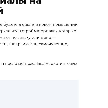
риалы на
й
м вы будете дышать в новом помещении
ержаться в стройматериалах, которые
мию» по запаху или цене —
боли, аллергию или самочувствие,
и и после монтажа. Без маркетинговых