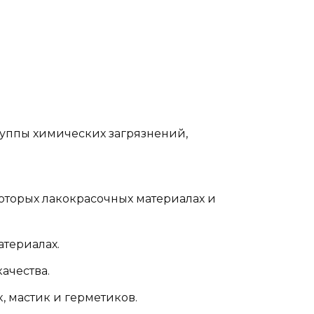
руппы химических загрязнений,
оторых лакокрасочных материалах и
атериалах.
ачества.
 мастик и герметиков.