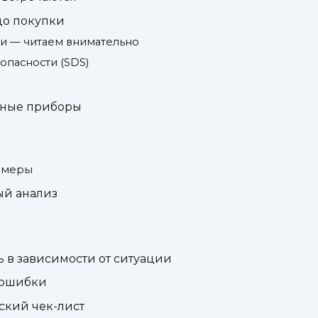
до покупки
ии — читаем внимательно
опасности (SDS)
ьные приборы
замеры
ый анализ
 в зависимости от ситуации
е ошибки
ский чек-лист