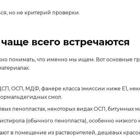
ься, но не критерий проверки.
 чаще всего встречаются
жно понимать, что именно мы ищем. Вот основные г
материалах:
СП, ОСП, МДФ, фанере класса эмиссии ниже Е1, нек
формальдегидных смол.
вых пенопластах, некоторых видах ОСП, битумных м
стирола (обычного пенопласта), особенно низкого к
ют в помещение из растворителей, дешёвых красок,