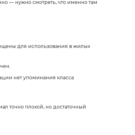
чно — нужно смотреть, что именно там
рещены для использования в жилых
чен.
рации нет упоминания класса
иал точно плохой, но достаточный