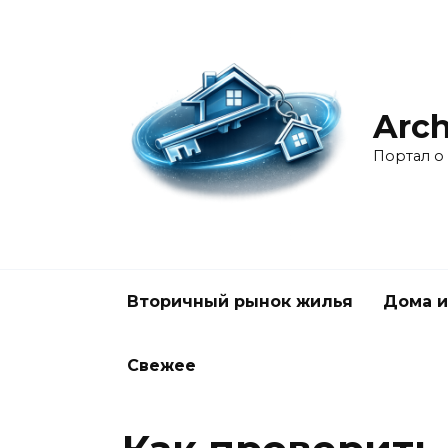
Перейти
к
содержанию
Arch
Портал о
Вторичный рынок жилья
Дома и
Свежее