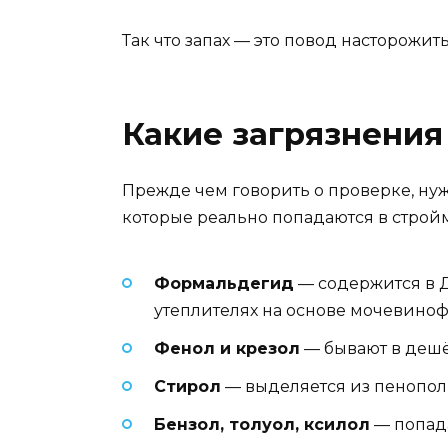
Так что запах — это повод насторожит
Какие загрязнения
Прежде чем говорить о проверке, ну
которые реально попадаются в строй
Формальдегид
— содержится в Д
утеплителях на основе мочевино
Фенол и крезол
— бывают в дешё
Стирол
— выделяется из пенополи
Бензол, толуол, ксилол
— попада