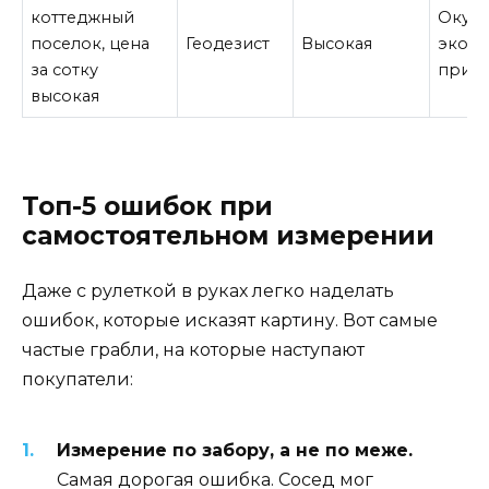
коттеджный
Окупа
поселок, цена
Геодезист
Высокая
экон
за сотку
при т
высокая
Топ-5 ошибок при
самостоятельном измерении
Даже с рулеткой в руках легко наделать
ошибок, которые исказят картину. Вот самые
частые грабли, на которые наступают
покупатели:
Измерение по забору, а не по меже.
Самая дорогая ошибка. Сосед мог