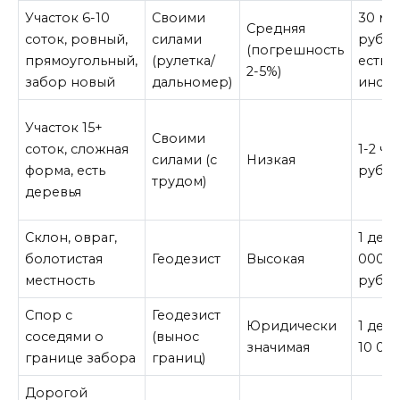
Участок 6-10
Своими
30 мин
Средняя
соток, ровный,
силами
руб. (
(погрешность
прямоугольный,
(рулетка/
есть
2-5%)
забор новый
дальномер)
инстр
Участок 15+
Своими
соток, сложная
1-2 час
силами (с
Низкая
форма, есть
руб.
трудом)
деревья
Склон, овраг,
1 день
болотистая
Геодезист
Высокая
000 – 
местность
руб.
Спор с
Геодезист
Юридически
1 день
соседями о
(вынос
значимая
10 00
границе забора
границ)
Дорогой