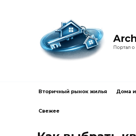
Перейти
к
содержанию
Arch
Портал о
Вторичный рынок жилья
Дома и
Свежее