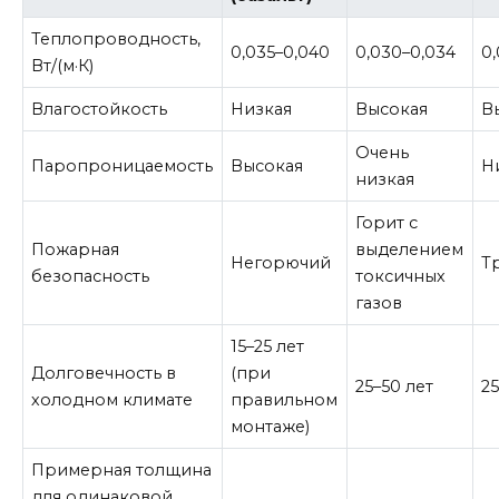
Теплопроводность,
0,035–0,040
0,030–0,034
0
Вт/(м·К)
Влагостойкость
Низкая
Высокая
В
Очень
Паропроницаемость
Высокая
Н
низкая
Горит с
Пожарная
выделением
Негорючий
Т
безопасность
токсичных
газов
15–25 лет
Долговечность в
(при
25–50 лет
25
холодном климате
правильном
монтаже)
Примерная толщина
для одинаковой