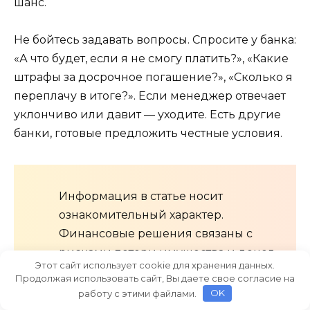
шанс.
Не бойтесь задавать вопросы. Спросите у банка:
«А что будет, если я не смогу платить?», «Какие
штрафы за досрочное погашение?», «Сколько я
переплачу в итоге?». Если менеджер отвечает
уклончиво или давит — уходите. Есть другие
банки, готовые предложить честные условия.
Информация в статье носит
ознакомительный характер.
Финансовые решения связаны с
рисками потери имущества и денег.
Этот сайт использует cookie для хранения данных.
Перед принятием решения
Продолжая использовать сайт, Вы даете свое согласие на
обязательно проконсультируйтесь с
работу с этими файлами.
OK
независимым финансовым