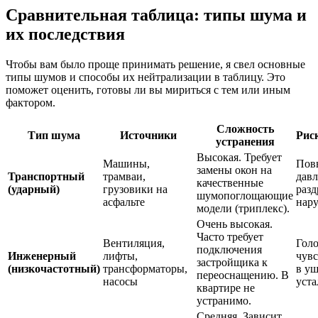
Сравнительная таблица: типы шума и
их последствия
Чтобы вам было проще принимать решение, я свел основные
типы шумов и способы их нейтрализации в таблицу. Это
поможет оценить, готовы ли вы мириться с тем или иным
фактором.
Сложность
Тип шума
Источники
Рис
устранения
Высокая. Требует
Машины,
Пов
замены окон на
Транспортный
трамваи,
давл
качественные
(ударный)
грузовики на
разд
шумопоглощающие
асфальте
нару
модели (триплекс).
Очень высокая.
Часто требует
Вентиляция,
Голо
подключения
Инженерный
лифты,
чувс
застройщика к
(низкочастотный)
трансформаторы,
в уш
переоснащению. В
насосы
уста
квартире не
устранимо.
Средняя. Зависит