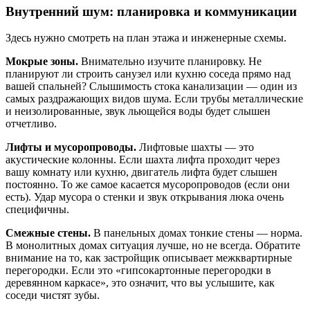
Внутренний шум: планировка и коммуникации
Здесь нужно смотреть на план этажа и инженерные схемы.
Мокрые зоны.
Внимательно изучите планировку. Не
планируют ли строить санузел или кухню соседа прямо над
вашей спальней? Слышимость стока канализации — один из
самых раздражающих видов шума. Если трубы металлические
и неизолированные, звук льющейся воды будет слышен
отчетливо.
Лифты и мусоропроводы.
Лифтовые шахты — это
акустические колонны. Если шахта лифта проходит через
вашу комнату или кухню, двигатель лифта будет слышен
постоянно. То же самое касается мусоропроводов (если они
есть). Удар мусора о стенки и звук открывания люка очень
специфичны.
Смежные стены.
В панельных домах тонкие стены — норма.
В монолитных домах ситуация лучше, но не всегда. Обратите
внимание на то, как застройщик описывает межквартирные
перегородки. Если это «гипсокартонные перегородки в
деревянном каркасе», это означит, что вы услышите, как
соседи чистят зубы.