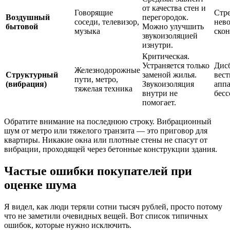
от качества стен и
Говорящие
Стре
Воздушный
перегородок.
соседи, телевизор,
нев
бытовой
Можно улучшить
музыка
скон
звукоизоляцией
изнутри.
Критическая.
Устраняется только
Дис
Железнодорожные
Структурный
заменой жилья.
вест
пути, метро,
(вибрация)
Звукоизоляция
аппа
тяжелая техника
внутри не
бесс
помогает.
Обратите внимание на последнюю строку. Вибрационный
шум от метро или тяжелого транзита — это приговор для
квартиры. Никакие окна или плотные стены не спасут от
вибрации, проходящей через бетонные конструкции здания.
Частые ошибки покупателей при
оценке шума
Я видел, как люди теряли сотни тысяч рублей, просто потому
что не заметили очевидных вещей. Вот список типичных
ошибок, которые нужно исключить.