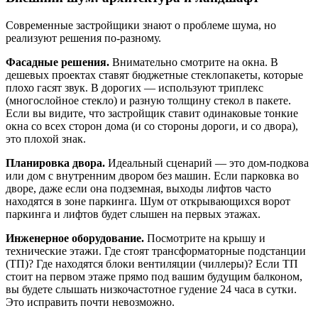
Современные застройщики знают о проблеме шума, но
реализуют решения по-разному.
Фасадные решения.
Внимательно смотрите на окна. В
дешевых проектах ставят бюджетные стеклопакеты, которые
плохо гасят звук. В дорогих — используют триплекс
(многослойное стекло) и разную толщину стекол в пакете.
Если вы видите, что застройщик ставит одинаковые тонкие
окна со всех сторон дома (и со стороны дороги, и со двора),
это плохой знак.
Планировка двора.
Идеальный сценарий — это дом-подкова
или дом с внутренним двором без машин. Если парковка во
дворе, даже если она подземная, выходы лифтов часто
находятся в зоне паркинга. Шум от открывающихся ворот
паркинга и лифтов будет слышен на первых этажах.
Инженерное оборудование.
Посмотрите на крышу и
технические этажи. Где стоят трансформаторные подстанции
(ТП)? Где находятся блоки вентиляции (чиллеры)? Если ТП
стоит на первом этаже прямо под вашим будущим балконом,
вы будете слышать низкочастотное гудение 24 часа в сутки.
Это исправить почти невозможно.