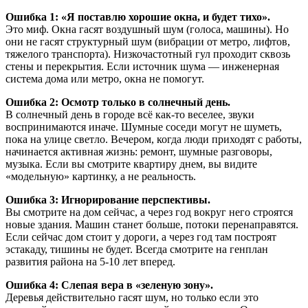
Ошибка 1: «Я поставлю хорошие окна, и будет тихо».
Это миф. Окна гасят воздушный шум (голоса, машины). Но
они не гасят структурный шум (вибрации от метро, лифтов,
тяжелого транспорта). Низкочастотный гул проходит сквозь
стены и перекрытия. Если источник шума — инженерная
система дома или метро, окна не помогут.
Ошибка 2: Осмотр только в солнечный день.
В солнечный день в городе всё как-то веселее, звуки
воспринимаются иначе. Шумные соседи могут не шуметь,
пока на улице светло. Вечером, когда люди приходят с работы,
начинается активная жизнь: ремонт, шумные разговоры,
музыка. Если вы смотрите квартиру днем, вы видите
«модельную» картинку, а не реальность.
Ошибка 3: Игнорирование перспективы.
Вы смотрите на дом сейчас, а через год вокруг него строятся
новые здания. Машин станет больше, потоки перенаправятся.
Если сейчас дом стоит у дороги, а через год там построят
эстакаду, тишины не будет. Всегда смотрите на генплан
развития района на 5-10 лет вперед.
Ошибка 4: Слепая вера в «зеленую зону».
Деревья действительно гасят шум, но только если это