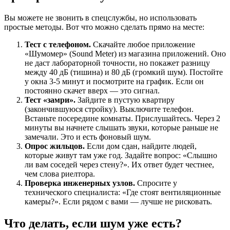
Вы можете не звонить в спецслужбы, но использовать
простые методы. Вот что можно сделать прямо на месте:
Тест с телефоном.
Скачайте любое приложение
«Шумомер» (Sound Meter) из магазина приложений. Оно
не даст лабораторной точности, но покажет разницу
между 40 дБ (тишина) и 80 дБ (громкий шум). Постойте
у окна 3-5 минут и посмотрите на график. Если он
постоянно скачет вверх — это сигнал.
Тест «замри».
Зайдите в пустую квартиру
(закончившуюся стройку). Выключите телефон.
Встаньте посередине комнаты. Прислушайтесь. Через 2
минуты вы начнете слышать звуки, которые раньше не
замечали. Это и есть фоновый шум.
Опрос жильцов.
Если дом сдан, найдите людей,
которые живут там уже год. Задайте вопрос: «Слышно
ли вам соседей через стену?». Их ответ будет честнее,
чем слова риелтора.
Проверка инженерных узлов.
Спросите у
технического специалиста: «Где стоят вентиляционные
камеры?». Если рядом с вами — лучше не рисковать.
Что делать, если шум уже есть?